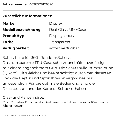
Artikelnummer
4028778126896
Zusätzliche Informationen
Marke
Displex
Modellbezeichnung
Real Glass MM+Case
Produkttyp
Displayschutz
Farbe
Transparent
Verfügbarkeit
sofort verfügbar
Schutzhülle für 360° Rundum-Schutz:
Das transparente TPU-Case schützt und hält zuverlässig –
mit einem angenehmem Grip. Die Schutzhülle ist extra-dünn
(0,12cm), ultra-leicht und beeinträchtigt durch den dezenten
Look die Haptik und Optik Ihres Smartphones nur
unwesentlich. Für die optimale Bedienung sind die
Druckpunkte und der Kamera-Schutz erhaben.
Glas- und Kantenhärte:
Das Displex Panzerglas hat einen Härtegrad von 10H und ist
Mehr lesen
damit nicht nur kratz-, bruch-, und stoßfester als
vergleichbare Markenprodukte, sondern übertrifft sogar