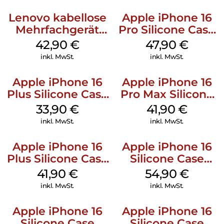
Lenovo kabellose
Apple iPhone 16
Mehrfachgerät
Pro Silicone Case
Luna Grey
MagSafe Denim
42,90
€
47,90
€
inkl. MwSt.
inkl. MwSt.
Apple iPhone 16
Apple iPhone 16
Plus Silicone Case
Pro Max Silicone
MagSafe Lake
Case MagSafe
33,90
€
41,90
€
Green
Ultramarine
inkl. MwSt.
inkl. MwSt.
Apple iPhone 16
Apple iPhone 16
Plus Silicone Case
Silicone Case
MagSafe Stone
MagSafe Black
41,90
€
54,90
€
Gray
inkl. MwSt.
inkl. MwSt.
Apple iPhone 16
Apple iPhone 16
Silicone Case
Silicone Case