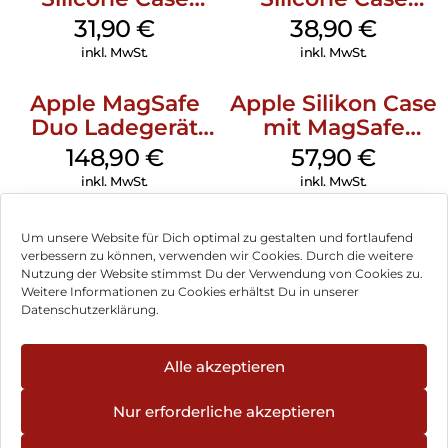
MagSafe Fuchsia
MagSafe
31,90
€
38,90
€
Ultramarine
inkl. MwSt.
inkl. MwSt.
Apple MagSafe
Apple Silikon Case
Duo Ladegerät
mit MagSafe
Weiß
iPhone 14 Pro
148,90
€
57,90
€
(PRODUCT)RED
inkl. MwSt.
inkl. MwSt.
Um unsere Website für Dich optimal zu gestalten und fortlaufend
verbessern zu können, verwenden wir Cookies. Durch die weitere
Nutzung der Website stimmst Du der Verwendung von Cookies zu.
Impressum
Weitere Informationen zu Cookies erhältst Du in unserer
Datenschutzerklärung.
AGB
Datenschutz
Alle akzeptieren
Vertrag widerrufen
Nur erforderliche akzeptieren
Hinweis zur Batterieentsorgung