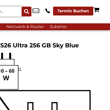
Termin Buchen
e
Netzwerk & Router
Zubehör
26 Ultra 256 GB Sky Blue
datenblatt