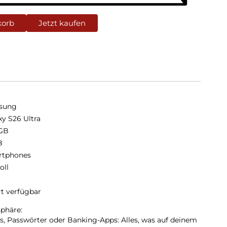
korb
Jetzt kaufen
sung
xy S26 Ultra
GB
B
rtphones
oll
rt verfügbar
sphäre:
ls, Passwörter oder Banking-Apps: Alles, was auf deinem