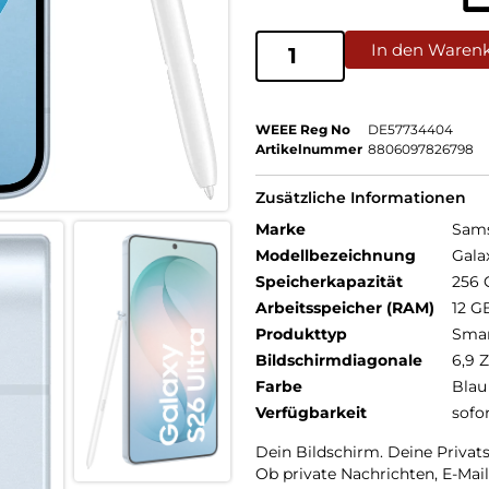
In den Waren
WEEE Reg No
DE57734404
Artikelnummer
8806097826798
Zusätzliche Informationen
Marke
Sam
Modellbezeichnung
Gala
Speicherkapazität
256 
Arbeitsspeicher (RAM)
12 G
Produkttyp
Sma
Bildschirmdiagonale
6,9 Z
Farbe
Blau
Verfügbarkeit
sofo
Dein Bildschirm. Deine Privat
Ob private Nachrichten, E-Mai