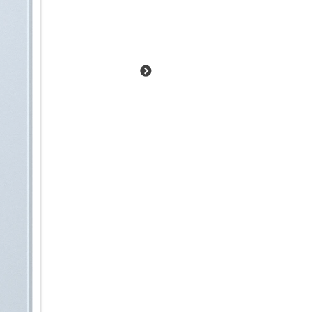
Sei einen Schritt voraus:
Mit Now Nudge wird dein Galax
erkennt relevante Inhalte auf 
passende Aktionen, noch bevor
einmal angesehen oder gespei
automatisch daran, sobald sie 
Situationen denkt Now Nudge f
bestimmte Fotos zuzuschicken,
Und bevor du dich per Messag
Kalender auf Überschneidungen
Aktion. Schnell, intuitiv und i
Intelligent informiert & organis
Ein Blick auf dein Galaxy S26 U
Now Bar auf dem Sperrbildschi
Behalte deine Benachrichtigun
Google News im Blick und grei
zu müssen. Für personalisierte
Morgen, Mittag und Abend eine
Kalenderereignissen, der Wett
den ganzen Tag lang auf dem 
weil du viel um die Ohren hast