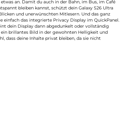
h etwas an. Damit du auch in der Bahn, im Bus, im Café
pannt bleiben kannst, schützt dein Galaxy S26 Ultra
 Blicken und unerwünschten Mitlesern. Und das ganz
re einfach das integrierte Privacy Display im QuickPanel.
eint dein Display dann abgedunkelt oder vollständig
ein brillantes Bild in der gewohnten Helligkeit und
l, dass deine Inhalte privat bleiben, da sie nicht
Alltag unterstützen kann, ohne dass du groß darüber
S26 Ultra kann deine persönlichen Bedürfnisse jetzt
mmenhänge erkennen und bestimmte Aktionen
ützung durch Google Gemini Live, wenn du sie brauchst,
en aus, ohne mühsam zwischen verschiedenen Apps
uche nach Locations wird so schnell eine Nachricht an
erminvereinbarung im Chat ein Eintrag in deinem
o Search mit Google, um schnell die gewünschten
neueste Version kann jetzt mehrere Elemente gleichzeitig
 Outfit oder mehrere Gebäude an einem Ort. In
t du dich von deinem Galaxy S26 Ultra auch proaktiv
 effizient zu gestalten. Für ein AI-Erlebnis, das sich
infügt.