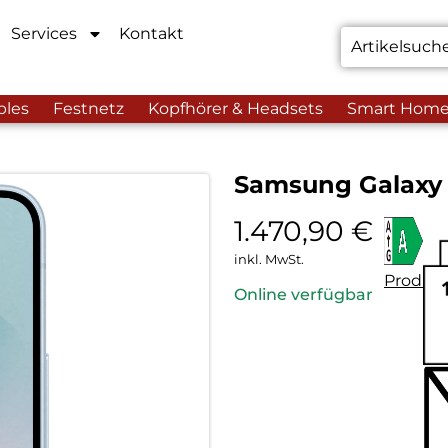
Services
Kontakt
bles
Festnetz
Kopfhörer & Headsets
Smart Hom
Samsung Galaxy S
1.470,90
€
inkl. MwSt.
Produkt
Online verfügbar