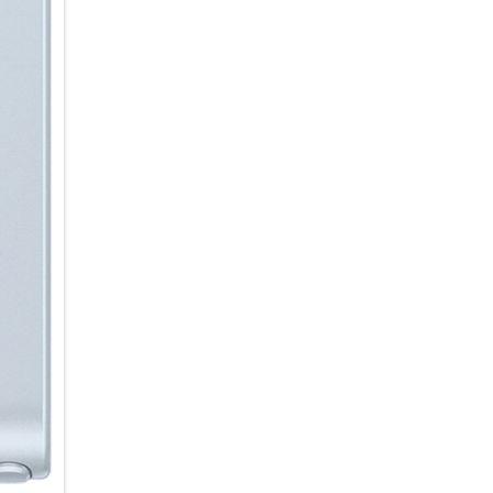
Benachrichtigungen automatisc
werden priorisiert und ganz o
übersichtlich zusammengefasst
ohne langes Scrollen und Abl
Ein echter AI-Beschleuniger:
Ob kreative Foto- und Videobe
und Textzusammenfassungen od
Schwung in deine AI-Nutzung.
Prozessor, der gezielt auf Gal
Integration direkt im Prozesso
komplexen Aufgaben: Fotos w
kontextbezogene Aktionen vor
Verzögerung umgesetzt. So kann
Deine Ideen smart im Griff:
Du hast die Ideen – dein Gala
intuitiven KI-Tools zur Bildbe
einen unverwechselbaren Look
Randbereiche zu ergänzen, Obj
einzufügen oder den Hintergru
mit eigenen Worten beschreib
Möglichkeiten bietet dir das C