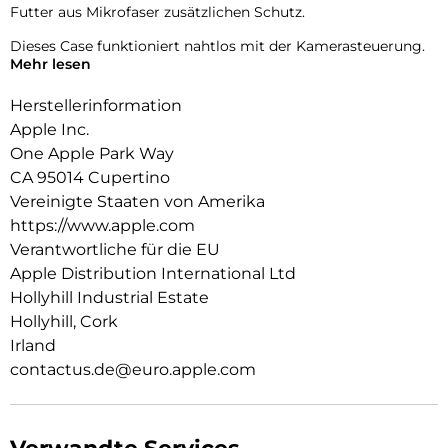
Futter aus Mikrofaser zusätzlichen Schutz.
Dieses Case funktioniert nahtlos mit der Kamerasteuerung.
Mehr lesen
Es kommt mit Saphirglas mit einer leitenden Schicht, die die
Bewegungen deines Fingers zur Kamerasteuerung
Herstellerinformation
überträgt.
Apple Inc.
Mit integrierten Magneten, die sich perfekt am iPhone 16
One Apple Park Way
ausrichten, hält das Case ganz einfach und sorgt für
CA 95014 Cupertino
schnelleres kabel­loses Laden. Lass dein iPhone beim Laden
einfach im Case und docke dein MagSafe Ladegerät an oder
Vereinigte Staaten von Amerika
leg es auf dein Qi2 oder Qi zertifiziertes Ladegerät.
https://www.apple.com
Verantwortliche für die EU
Wie jedes von Apple entwickelte Case durchläuft es im Laufe
Apple Distribution International Ltd
des Design‑ und Fertigungs­prozesses Tausende von
Teststunden. Deshalb sieht es nicht nur großartig aus,
Hollyhill Industrial Estate
sondern ist auch dafür gemacht, dein iPhone vor Kratzern
Hollyhill, Cork
und bei Stürzen zu schützen.
Irland
contactus.de@euro.apple.com