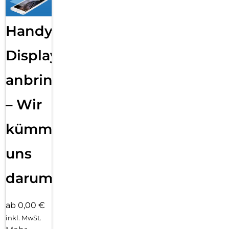
Handy
Displayfolie
anbringen
– Wir
kümmern
uns
darum!
ab 0,00 €
inkl. MwSt.