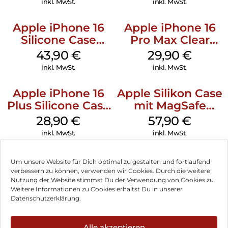
inkl. MwSt.
inkl. MwSt.
Apple iPhone 16
Apple iPhone 16
Silicone Case
Pro Max Clear
MagSafe Plum
Case MagSafe
43,90
€
29,90
€
Transparent
inkl. MwSt.
inkl. MwSt.
Apple iPhone 16
Apple Silikon Case
Plus Silicone Case
mit MagSafe
MagSafe Black
iPhone 14 Pro
28,90
€
57,90
€
(PRODUCT)RED
inkl. MwSt.
inkl. MwSt.
Um unsere Website für Dich optimal zu gestalten und fortlaufend
verbessern zu können, verwenden wir Cookies. Durch die weitere
Nutzung der Website stimmst Du der Verwendung von Cookies zu.
Impressum
Weitere Informationen zu Cookies erhältst Du in unserer
Datenschutzerklärung.
AGB
Datenschutz
Alle akzeptieren