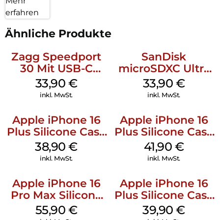
Mehr
erfahren
Ähnliche Produkte
Zagg Speedport
SanDisk
30 Mit USB-C
microSDXC Ultra
Kabel Weiß
128 GB + Adapter
33,90
€
33,90
€
Mobile
inkl. MwSt.
inkl. MwSt.
Apple iPhone 16
Apple iPhone 16
Plus Silicone Case
Plus Silicone Case
MagSafe Denim
MagSafe Stone
38,90
€
41,90
€
Gray
inkl. MwSt.
inkl. MwSt.
Apple iPhone 16
Apple iPhone 16
Pro Max Silicone
Plus Silicone Case
Case MagSafe
MagSafe Plum
55,90
€
39,90
€
Stone Gray