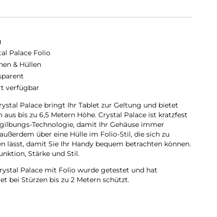
g
tal Palace Folio
hen & Hüllen
sparent
rt verfügbar
tal Palace bringt Ihr Tablet zur Geltung und bietet
 aus bis zu 6,5 Metern Höhe. Crystal Palace ist kratzfest
rgilbungs-Technologie, damit Ihr Gehäuse immer
außerdem über eine Hülle im Folio-Stil, die sich zu
 lässt, damit Sie Ihr Handy bequem betrachten können.
nktion, Stärke und Stil.
 Crystal Palace mit Folio wurde getestet und hat
et bei Stürzen bis zu 2 Metern schützt.
ne ist härter als ein Diamant, elastischer als Gummi und
l.