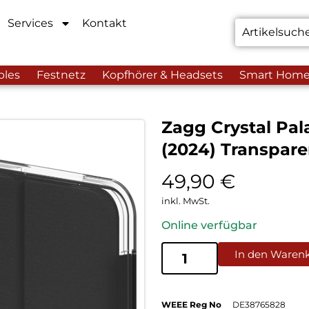
Services
Kontakt
bles
Festnetz
Kopfhörer & Headsets
Smart Hom
Zagg Crystal Pala
(2024) Transpare
49,90
€
inkl. MwSt.
Online verfügbar
In den Waren
WEEE Reg No
DE38765828