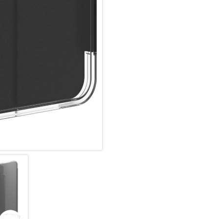
Crystal Clear Gehäuse: Das tra
Oberfläche mit vergilbungsh
Antimikrobielle Behandlung: Cr
der das Gehäuse schützt, in
Bakterien hemmt.
56% recycelter Inhalt: Crystal
Slim Design: Das schlanke, lei
Filmständer-Funktion: Das Cov
so dass Sie bequem Inhalte an
Eingeschränkte lebenslange Ga
und Beschädigung während der
wurde.