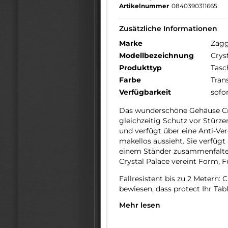
Artikelnummer
0840390311665
Zusätzliche Informationen
Marke
Zag
Modellbezeichnung
Crys
Produkttyp
Tasc
Farbe
Tran
Verfügbarkeit
sofo
Das wunderschöne Gehäuse Crys
gleichzeitig Schutz vor Stürzen
und verfügt über eine Anti-Ve
makellos aussieht. Sie verfügt 
einem Ständer zusammenfalten
Crystal Palace vereint Form, Fu
Fallresistent bis zu 2 Metern:
bewiesen, dass protect Ihr Tabl
Mehr lesen
Gestärkt mit Graphene: Graphe
bis zu 200-mal stärker als Stah