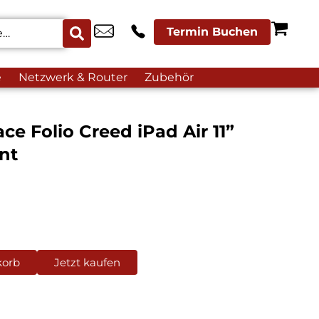
Termin Buchen
e
Netzwerk & Router
Zubehör
ce Folio Creed iPad Air 11”
nt
korb
Jetzt kaufen