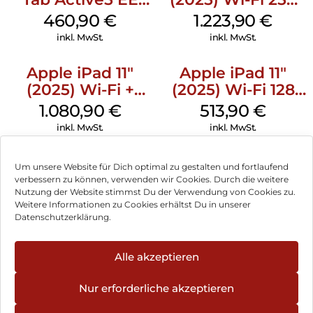
Wi-Fi 128 GB black
GB Standardglas
460,90
€
1.223,90
€
Space Schwarz
inkl. MwSt.
inkl. MwSt.
Apple iPad 11″
Apple iPad 11″
(2025) Wi-Fi +
(2025) Wi-Fi 128
Cellular 512 GB
GB Silber
1.080,90
€
513,90
€
Pink
inkl. MwSt.
inkl. MwSt.
Um unsere Website für Dich optimal zu gestalten und fortlaufend
verbessern zu können, verwenden wir Cookies. Durch die weitere
Nutzung der Website stimmst Du der Verwendung von Cookies zu.
Impressum
Weitere Informationen zu Cookies erhältst Du in unserer
Datenschutzerklärung.
AGB
Datenschutz
Alle akzeptieren
Vertrag widerrufen
Nur erforderliche akzeptieren
Hinweis zur Batterieentsorgung