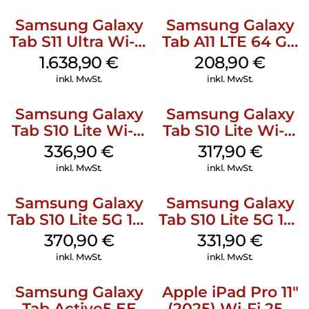
Samsung Galaxy
Samsung Galaxy
Tab S11 Ultra Wi-Fi
Tab A11 LTE 64 GB
512 GB Gray
Gray
1.638,90
€
208,90
€
inkl. MwSt.
inkl. MwSt.
Samsung Galaxy
Samsung Galaxy
Tab S10 Lite Wi-Fi
Tab S10 Lite Wi-Fi
128 GB Silver
128 GB Gray
336,90
€
317,90
€
inkl. MwSt.
inkl. MwSt.
Samsung Galaxy
Samsung Galaxy
Tab S10 Lite 5G 128
Tab S10 Lite 5G 128
GB Silver
GB Gray
370,90
€
331,90
€
inkl. MwSt.
inkl. MwSt.
Samsung Galaxy
Apple iPad Pro 11″
Tab Active5 EE
(2025) Wi-Fi 256