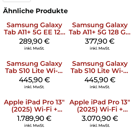
Ähnliche Produkte
Samsung Galaxy
Samsung Galaxy
Tab A11+ 5G EE 128
Tab A11+ 5G 128 GB
GB Gray
Gray
289,90
€
377,90
€
inkl. MwSt.
inkl. MwSt.
Samsung Galaxy
Samsung Galaxy
Tab S10 Lite Wi-Fi
Tab S10 Lite Wi-Fi
128 GB Silver
128 GB Gray
445,90
€
445,90
€
inkl. MwSt.
inkl. MwSt.
Apple iPad Pro 13″
Apple iPad Pro 13″
(2025) Wi-Fi +
(2025) Wi-Fi +
Cellular 256 GB
Cellular 2 TB
1.789,90
€
3.070,90
€
Standardglas
Standardglas
inkl. MwSt.
inkl. MwSt.
Space Schwarz
Space Schwarz