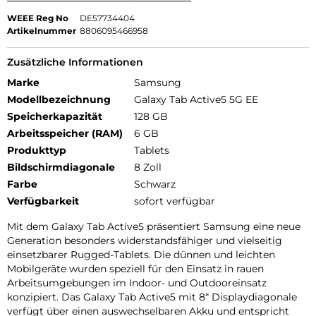
WEEE Reg No
DE57734404
Artikelnummer
8806095466958
Zusätzliche Informationen
Marke
Samsung
Modellbezeichnung
Galaxy Tab Active5 5G EE
Speicherkapazität
128 GB
Arbeitsspeicher (RAM)
6 GB
Produkttyp
Tablets
Bildschirmdiagonale
8 Zoll
Farbe
Schwarz
Verfügbarkeit
sofort verfügbar
Mit dem Galaxy Tab Active5 präsentiert Samsung eine neue
Generation besonders widerstandsfähiger und vielseitig
einsetzbarer Rugged-Tablets. Die dünnen und leichten
Mobilgeräte wurden speziell für den Einsatz in rauen
Arbeitsumgebungen im Indoor- und Outdooreinsatz
konzipiert. Das Galaxy Tab Active5 mit 8“ Displaydiagonale
verfügt über einen auswechselbaren Akku und entspricht