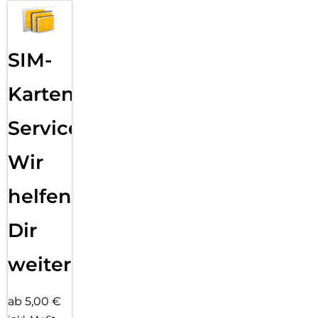
Dual-SIM-Funktion:
Das Galaxy Tab Active5 verfügt über zusätzliche eSIM-
Unterstützung , sodass Mobilfunkverbindungen für die
SIM-
Arbeit und den persönlichen Gebrauch getrennt werden
können. Benutzer innen können auch nahtlos zwischen eSIM
und physischer SIM wechseln, wenn Sie zwei
Karten
Mobilfunkverträge aktiviert haben.
Service:
Programmierbare Taste und Barcode-Scannen mit Knox
Capture:
Wir
Mit der Funktionstaste an der Seite können ausgewählte
Apps oder Aufgaben gestartet werden, wodurch vor Ort
helfen
effizienter gearbeitet werden kann. Kuriere z.B. können leicht
Lieferscheine scannen, indem sie die Taste drücken, um die
Datenerfassung mit Knox Capture bequem zu starten.
Dir
Performance und Speicher:
weiter
Der Samsung Exynos 1380-Prozessor sorgt für eine starke
Performance und flüssiges Multitasking. Das Galaxy Tab
Active5 ist mit 6 GB Arbeitsspeicher und 128 GB internem
ab 5,00 €
Speicher ausgestattet. Zusätzlich lässt sich die