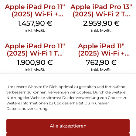
Apple iPad Pro 11″
Apple iPad Pro 13″
(2025) Wi-Fi +
(2025) Wi-Fi 2 TB
Cellular 256 GB
Nanotexturglas
1.457,90
€
2.959,90
€
Standardglas
Silber
inkl. MwSt.
inkl. MwSt.
Silber
Apple iPad Pro 11″
Apple iPad 11″
(2025) Wi-Fi 1 TB
(2025) Wi-Fi +
Standardglas
Cellular 256 GB
1.900,90
€
762,90
€
Silber
Silber
inkl. MwSt.
inkl. MwSt.
Um unsere Website für Dich optimal zu gestalten und fortlaufend
verbessern zu können, verwenden wir Cookies. Durch die weitere
Nutzung der Website stimmst Du der Verwendung von Cookies zu.
Impressum
Weitere Informationen zu Cookies erhältst Du in unserer
Datenschutzerklärung.
AGB
Datenschutz
Alle akzeptieren