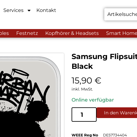
Services
Kontakt
bles
Festnetz
Kopfhörer & Headsets
Smart Hom
Samsung Flipsui
Black
15,90
€
inkl. MwSt.
Online verfügbar
In den Waren
WEEE Reg No
DE57734404