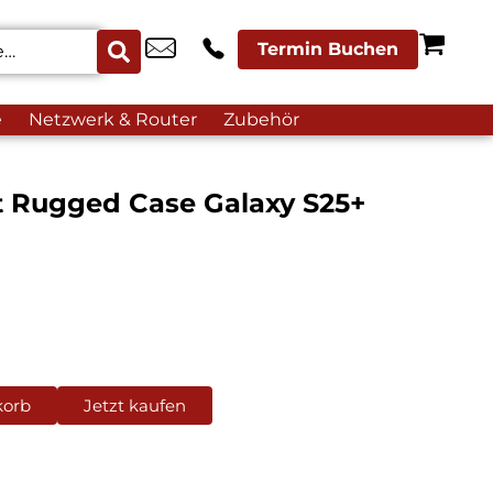
Termin Buchen
e
Netzwerk & Router
Zubehör
t Rugged Case Galaxy S25+
korb
Jetzt kaufen