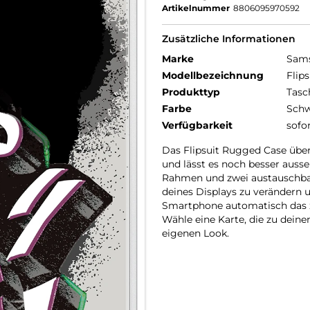
Artikelnummer
8806095970592
Zusätzliche Informationen
Marke
Sam
Modellbezeichnung
Flip
Produkttyp
Tasc
Farbe
Schw
Verfügbarkeit
sofo
Das Flipsuit Rugged Case über
und lässt es noch besser auss
Rahmen und zwei austauschbar
deines Displays zu verändern
Smartphone automatisch das z
Wähle eine Karte, die zu dei
eigenen Look.