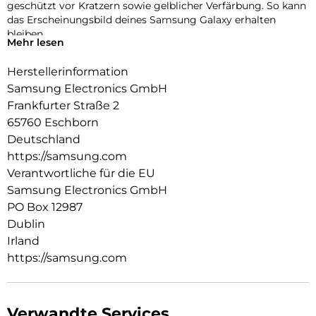
geschützt vor Kratzern sowie gelblicher Verfärbung. So kann
das Erscheinungsbild deines Samsung Galaxy erhalten
bleiben.
Mehr lesen
Dein Case – deine Leinwand für Sticker
Herstellerinformation
Das Clear Case bringt die Farbe deines A54 5G zur Geltung
und bietet dir gleichzeitig viel Platz, um deinem Case eine
Samsung Electronics GmbH
persönliche Note zu verleihen. Beklebe es mit Stickern und
Frankfurter Straße 2
mache es so zu einem Unikat.
65760 Eschborn
Deutschland
https://samsung.com
Verantwortliche für die EU
Samsung Electronics GmbH
PO Box 12987
Dublin
Irland
https://samsung.com
Verwandte Services