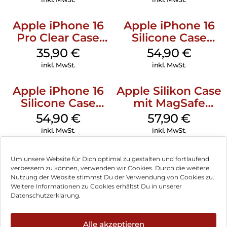
Apple iPhone 16
Apple iPhone 16
Pro Clear Case
Silicone Case
MagSafe
MagSafe Black
35,90
€
54,90
€
Transparent
inkl. MwSt.
inkl. MwSt.
Apple iPhone 16
Apple Silikon Case
Silicone Case
mit MagSafe
MagSafe Lake
iPhone 14 Pro
54,90
€
57,90
€
Green
(PRODUCT)RED
inkl. MwSt.
inkl. MwSt.
Um unsere Website für Dich optimal zu gestalten und fortlaufend
verbessern zu können, verwenden wir Cookies. Durch die weitere
Nutzung der Website stimmst Du der Verwendung von Cookies zu.
Impressum
Weitere Informationen zu Cookies erhältst Du in unserer
Datenschutzerklärung.
AGB
Datenschutz
Alle akzeptieren