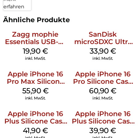
erfahren
Ähnliche Produkte
Zagg mophie
SanDisk
Essentials USB-C-
microSDXC Ultra
20W Charger PD
128 GB + Adapter
19,90
€
33,90
€
Weiß
Mobile
inkl. MwSt.
inkl. MwSt.
Apple iPhone 16
Apple iPhone 16
Pro Max Silicone
Pro Silicone Case
Case MagSafe
MagSafe Stone
55,90
€
60,90
€
Stone Gray
Gray
inkl. MwSt.
inkl. MwSt.
Apple iPhone 16
Apple iPhone 16
Plus Silicone Case
Plus Silicone Case
MagSafe Stone
MagSafe Plum
41,90
€
39,90
€
Gray
inkl. MwSt.
inkl. MwSt.