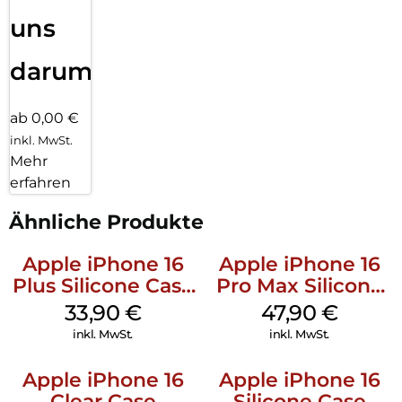
uns
darum!
ab 0,00 €
inkl. MwSt.
Mehr
erfahren
Ähnliche Produkte
Apple iPhone 16
Apple iPhone 16
Plus Silicone Case
Pro Max Silicone
MagSafe Lake
Case MagSafe
33,90
€
47,90
€
Green
Black
inkl. MwSt.
inkl. MwSt.
Apple iPhone 16
Apple iPhone 16
Clear Case
Silicone Case