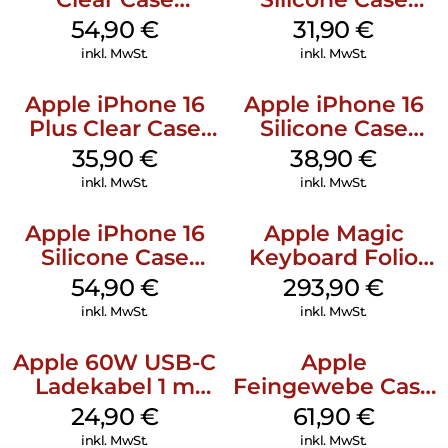
MagSafe
MagSafe Fuchsia
54,90
€
31,90
€
Transparent
inkl. MwSt.
inkl. MwSt.
Apple iPhone 16
Apple iPhone 16
Plus Clear Case
Silicone Case
MagSafe
MagSafe
35,90
€
38,90
€
Transparent
Ultramarine
inkl. MwSt.
inkl. MwSt.
Apple iPhone 16
Apple Magic
Silicone Case
Keyboard Folio
MagSafe Lake
iPad 10.9″ (10.Gen.)
54,90
€
293,90
€
Green
Weiß
inkl. MwSt.
inkl. MwSt.
Apple 60W USB-C
Apple
Ladekabel 1 m
Feingewebe Case
Weiß
iPhone 15 Pro
24,90
€
61,90
€
MagSafe Schwarz
inkl. MwSt.
inkl. MwSt.