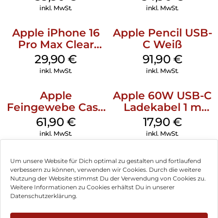
inkl. MwSt.
inkl. MwSt.
Apple iPhone 16
Apple Pencil USB-
Pro Max Clear
C Weiß
Case MagSafe
29,90
€
91,90
€
Transparent
inkl. MwSt.
inkl. MwSt.
Apple
Apple 60W USB-C
Feingewebe Case
Ladekabel 1 m
iPhone 15 Pro
Weiß
61,90
€
17,90
€
MagSafe Schwarz
inkl. MwSt.
inkl. MwSt.
Um unsere Website für Dich optimal zu gestalten und fortlaufend
verbessern zu können, verwenden wir Cookies. Durch die weitere
Nutzung der Website stimmst Du der Verwendung von Cookies zu.
Impressum
Weitere Informationen zu Cookies erhältst Du in unserer
Datenschutzerklärung.
AGB