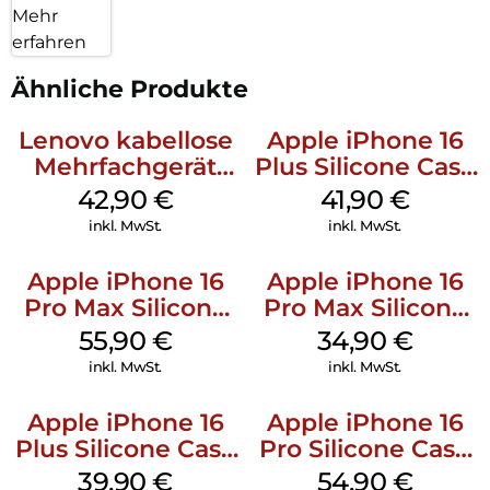
Mehr
erfahren
Ähnliche Produkte
Lenovo kabellose
Apple iPhone 16
Mehrfachgerät
Plus Silicone Case
Luna Grey
MagSafe Stone
42,90
€
41,90
€
Gray
inkl. MwSt.
inkl. MwSt.
Apple iPhone 16
Apple iPhone 16
Pro Max Silicone
Pro Max Silicone
Case MagSafe
Case MagSafe
55,90
€
34,90
€
Stone Gray
Denim
inkl. MwSt.
inkl. MwSt.
Apple iPhone 16
Apple iPhone 16
Plus Silicone Case
Pro Silicone Case
MagSafe Plum
MagSafe Black
39,90
€
54,90
€