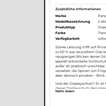
Zusätzliche Informationen
Marke
Panz
Modellbezeichnung
2-Wa
Produkttyp
Disp
Farbe
Tran
Verfügbarkeit
sofo
Starke Leistung trifft auf Pri
zu 60 % aus recyceltem Glas b
neugierigen Blicken deiner Si
speziell entwickelte Sichtschut
außer dir praktisch unsichtbar
versehen, die Spuren von Fing
aber dennoch privaten – Blick 
Und der Displayschutz? Er ist 
dieser Displayschutz dein Han
Mehr lesen
anderen Gefahren des Alltags.
verlängert die Lebensdauer de
produziert werden müssen. Dies