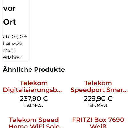
Highlights wie WLAN-Gastzugang, WLAN-Monitor,
vor
Kindersicherung, VPN, Auto-Update, MyFRITZ! und mehr.
Ort
ab 107,10 €
inkl. MwSt.
Mehr
erfahren
Ähnliche Produkte
Telekom
Telekom
Digitalisierungsbox
Speedport Smart
Smart 2
4 R2 Schwarz
237,90
€
229,90
€
Telefonanlage und
inkl. MwSt.
inkl. MwSt.
Wi-Fi 6 Weiß
Telekom Speed
FRITZ! Box 7690
Home WiFi Solo
Weiß