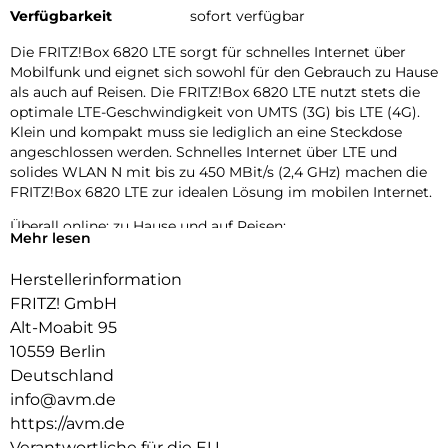
Verfügbarkeit
sofort verfügbar
Die FRITZ!Box 6820 LTE sorgt für schnelles Internet über
Mobilfunk und eignet sich sowohl für den Gebrauch zu Hause
als auch auf Reisen. Die FRITZ!Box 6820 LTE nutzt stets die
optimale LTE-Geschwindigkeit von UMTS (3G) bis LTE (4G).
Klein und kompakt muss sie lediglich an eine Steckdose
angeschlossen werden. Schnelles Internet über LTE und
solides WLAN N mit bis zu 450 MBit/s (2,4 GHz) machen die
FRITZ!Box 6820 LTE zur idealen Lösung im mobilen Internet.
Überall online: zu Hause und auf Reisen:
Mehr lesen
Das Gerät funkt in fünf LTE (4G)-Bändern sowie zwei UMTS
(3G)-Bändern. Je nach Verfügbarkeit greift sie automatisch
Herstellerinformation
auf alle derzeit in Europa gebräuchlichen Mobilfunkbänder
FRITZ! GmbH
zu. Mit dieser Multibandunterstützung ermöglicht die
FRITZ!Box auch auf Reisen im gesamten europäischen
Alt-Moabit 95
Ausland jederzeit schnelles Mobilfunk-Internet.
10559 Berlin
Deutschland
Maximale Flexibilität für besten Empfang:
info@avm.de
Je nach Verfügbarkeit des Funks wechselt die FRITZ!Box
6820 LTE flexibel zwischen dem LTE- und dem UMTS-Netz.
https://avm.de
Auf besten Empfang und Mobilität ist auch das Design der
Verantwortliche für die EU