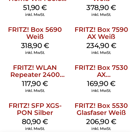
refurbished Weiß
51,90
€
378,90
€
inkl. MwSt.
inkl. MwSt.
FRITZ! Box 5690
FRITZ! Box 7590
Weiß
AX Weiß
318,90
€
234,90
€
inkl. MwSt.
inkl. MwSt.
FRITZ! WLAN
FRITZ! Box 7530
Repeater 2400
AX
Weiß
(Tarifvermarktung
117,90
€
169,90
€
Weiß
inkl. MwSt.
inkl. MwSt.
FRITZ! SFP XGS-
FRITZ! Box 5530
PON Silber
Glasfaser Weiß
80,90
€
206,90
€
inkl. MwSt.
inkl. MwSt.