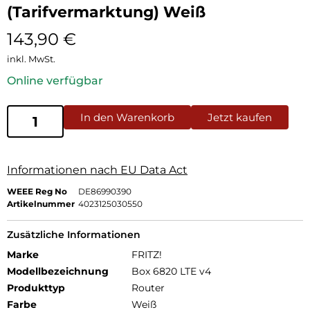
(Tarifvermarktung) Weiß
143,90
€
inkl. MwSt.
Online verfügbar
In den Warenkorb
Jetzt kaufen
Informationen nach EU Data Act
WEEE Reg No
DE86990390
Artikelnummer
4023125030550
Zusätzliche Informationen
Marke
FRITZ!
Modellbezeichnung
Box 6820 LTE v4
Produkttyp
Router
Farbe
Weiß