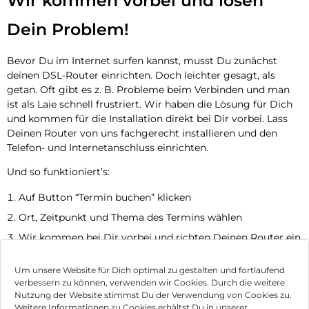
Wir kommen vorbei und lösen
Dein Problem!
Bevor Du im Internet surfen kannst, musst Du zunächst
deinen DSL-Router einrichten. Doch leichter gesagt, als
getan. Oft gibt es z. B. Probleme beim Verbinden und man
ist als Laie schnell frustriert. Wir haben die Lösung für Dich
und kommen für die Installation direkt bei Dir vorbei. Lass
Deinen Router von uns fachgerecht installieren und den
Telefon- und Internetanschluss einrichten.
Und so funktioniert’s:
Auf Button “Termin buchen” klicken
Ort, Zeitpunkt und Thema des Termins wählen
Wir kommen bei Dir vorbei und richten Deinen Router ein
Jetzt Termin vereinbaren
Um unsere Website für Dich optimal zu gestalten und fortlaufend
verbessern zu können, verwenden wir Cookies. Durch die weitere
Nutzung der Website stimmst Du der Verwendung von Cookies zu.
Impressum
Weitere Informationen zu Cookies erhältst Du in unserer