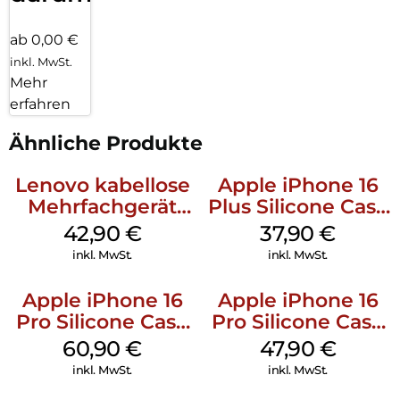
ab 0,00 €
inkl. MwSt.
Mehr
erfahren
Ähnliche Produkte
Lenovo kabellose
Apple iPhone 16
Mehrfachgerät
Plus Silicone Case
Luna Grey
MagSafe Lake
42,90
€
37,90
€
Green
inkl. MwSt.
inkl. MwSt.
Apple iPhone 16
Apple iPhone 16
Pro Silicone Case
Pro Silicone Case
MagSafe Stone
MagSafe Denim
60,90
€
47,90
€
Gray
inkl. MwSt.
inkl. MwSt.