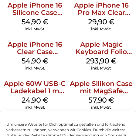
Apple iPhone 16
Apple iPhone 16
Silicone Case
Pro Max Clear
MagSafe Lake
Case MagSafe
54,90
€
29,90
€
Green
Transparent
inkl. MwSt.
inkl. MwSt.
Apple iPhone 16
Apple Magic
Clear Case
Keyboard Folio
MagSafe
iPad 10.9″ (10.Gen.)
54,90
€
293,90
€
Transparent
Weiß
inkl. MwSt.
inkl. MwSt.
Apple 60W USB-C
Apple Silikon Case
Ladekabel 1 m
mit MagSafe
Weiß
iPhone 14 Pro
24,90
€
57,90
€
(PRODUCT)RED
inkl. MwSt.
inkl. MwSt.
Um unsere Website für Dich optimal zu gestalten und fortlaufend
verbessern zu können, verwenden wir Cookies. Durch die weitere
Nutzung der Website stimmst Du der Verwendung von Cookies zu.