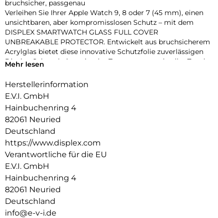
bruchsicher, passgenau
Verleihen Sie Ihrer Apple Watch 9, 8 oder 7 (45 mm), einen
unsichtbaren, aber kompromisslosen Schutz – mit dem
DISPLEX SMARTWATCH GLASS FULL COVER
UNBREAKABLE PROTECTOR. Entwickelt aus bruchsicherem
Acrylglas bietet diese innovative Schutzfolie zuverlässigen
Display-Schutz bei maximaler Transparenz und voller Touch-
Mehr lesen
Funktionalität.
Dank des vollflächig haftenden Edge-to-Edge-Designs mit
Herstellerinformation
3D-Kontur deckt die Folie das Display präzise bis zum Rand
E.V.I. GmbH
ab – perfekt für sportliche Einsätze, den Alltag oder den
Hainbuchenring 4
stilbewussten Nutzer. Eine High-Tech-Anti-Fingerprint-
82061 Neuried
Beschichtung schützt vor störenden Flecken und sorgt für
dauerhaft brillante Optik.
Deutschland
Die beiliegende Eco-Montagehilfe aus recyceltem PET (rPET)
https://www.displex.com
macht die Anbringung zum Kinderspiel: einfach, sicher,
Verantwortliche für die EU
blasenfrei – ohne Werkzeug oder Klebstoffreste.
E.V.I. GmbH
Produktvorteile im Überblick:
Hainbuchenring 4
Unzerbrechliches, stoßdämpfendes Acrylglas
3D Edge-to-Edge Kontur für nahtlose Abdeckung
82061 Neuried
Ultradünn – volle Touch-, Wisch- und Buttonfunktion
Deutschland
High-Tech-Anti-Fingerprint-Beschichtung für klare Sicht
info@e-v-i.de
Nachhaltiger Eco-Applikator (rPET) für einfache Montage