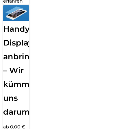
erfahren
Handy
Displayfolie
anbringen
– Wir
kümmern
uns
darum!
ab 0,00 €