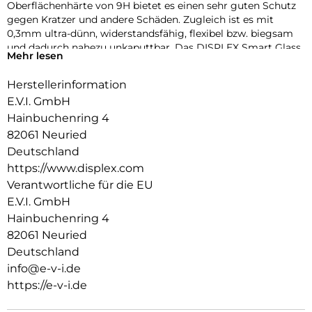
Oberflächenhärte von 9H bietet es einen sehr guten Schutz
gegen Kratzer und andere Schäden. Zugleich ist es mit
0,3mm ultra-dünn, widerstandsfähig, flexibel bzw. biegsam
und dadurch nahezu unkaputtbar. Das DISPLEX Smart Glass
Mehr lesen
wird mit modernster Lasertechnologie in unserer
Produktion In Straubing gefertigt und exakt an die Kontur
Herstellerinformation
des Smartphone Displays angepasst – Made in Germany. Die
E.V.I. GmbH
uneingeschränkte Funktionalität, Farbbrillanz und
Hüllenkompatibilität sind selbstverständlich garantiert.
Hainbuchenring 4
82061 Neuried
Hüllenfreundlich
Deutschland
Unser DISPLEX Smart Glass wird bis auf 5/100 mm genau auf
https://www.displex.com
die Smartphone Konturen gefertigt und passt somit perfekt
auf Ihr Smartphone. Außerdem ist die Schutzfolie ultradünn.
Verantwortliche für die EU
Somit lassen sich alle handelsüblichen Schutzhüllen & Cases
E.V.I. GmbH
mit der Panzerglasfolie benutzen. Durch einen kombinierten
Hainbuchenring 4
Schutz aus DISPLEX Smart Glass und Ihrer Lieblingshülle
82061 Neuried
wird Ihr Smartphone rundum optimal geschützt.
Deutschland
Anti Fingerprint
info@e-v-i.de
Die oberste Schicht unserer 4-Layer Technology besteht aus
https://e-v-i.de
einem High-Tech Plasma Coating. Die hydro- und oleophobe
Anti-Fingerprint-Beschichtung ist fett- und