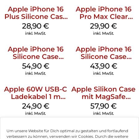
Apple iPhone 16
Apple iPhone 16
Plus Silicone Case
Pro Max Clear
MagSafe Black
Case MagSafe
28,90
€
29,90
€
Transparent
inkl. MwSt.
inkl. MwSt.
Apple iPhone 16
Apple iPhone 16
Silicone Case
Silicone Case
MagSafe Black
MagSafe Plum
54,90
€
43,90
€
inkl. MwSt.
inkl. MwSt.
Apple 60W USB-C
Apple Silikon Case
Ladekabel 1 m
mit MagSafe
Weiß
iPhone 14 Pro
24,90
€
57,90
€
(PRODUCT)RED
inkl. MwSt.
inkl. MwSt.
Um unsere Website für Dich optimal zu gestalten und fortlaufend
verbessern zu können, verwenden wir Cookies. Durch die weitere