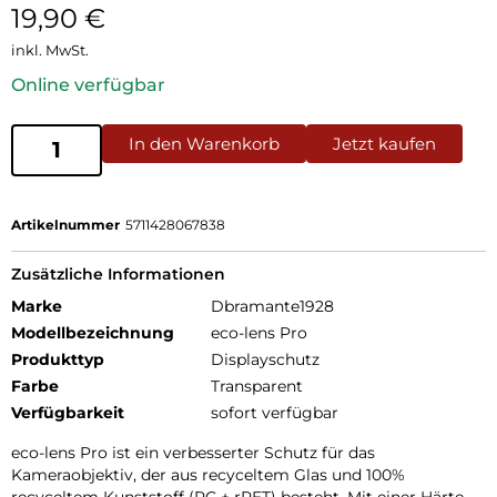
19,90
€
inkl. MwSt.
Online verfügbar
In den Warenkorb
Jetzt kaufen
Artikelnummer
5711428067838
Zusätzliche Informationen
Marke
Dbramante1928
Modellbezeichnung
eco-lens Pro
Produkttyp
Displayschutz
Farbe
Transparent
Verfügbarkeit
sofort verfügbar
eco-lens Pro ist ein verbesserter Schutz für das
Kameraobjektiv, der aus recyceltem Glas und 100%
recyceltem Kunststoff (PC + rPET) besteht. Mit einer Härte