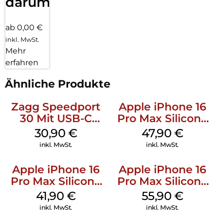
darum!
ab 0,00 €
inkl. MwSt.
Mehr
erfahren
Ähnliche Produkte
Zagg Speedport
Apple iPhone 16
30 Mit USB-C
Pro Max Silicone
Kabel Weiß
Case MagSafe
30,90
€
47,90
€
Black
inkl. MwSt.
inkl. MwSt.
Apple iPhone 16
Apple iPhone 16
Pro Max Silicone
Pro Max Silicone
Case MagSafe
Case MagSafe
41,90
€
55,90
€
Ultramarine
Stone Gray
inkl. MwSt.
inkl. MwSt.