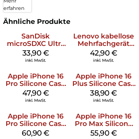
Mehr
erfahren
Ähnliche Produkte
SanDisk
Lenovo kabellose
microSDXC Ultra
Mehrfachgerät
128 GB + Adapter
Luna Grey
33,90
€
42,90
€
Mobile
inkl. MwSt.
inkl. MwSt.
Apple iPhone 16
Apple iPhone 16
Pro Silicone Case
Plus Silicone Case
MagSafe Denim
MagSafe Denim
47,90
€
38,90
€
inkl. MwSt.
inkl. MwSt.
Apple iPhone 16
Apple iPhone 16
Pro Silicone Case
Pro Max Silicone
MagSafe Stone
Case MagSafe
60,90
€
55,90
€
Gray
Stone Gray