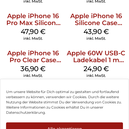
inkl. MwSt.
inkl. MwSt.
Apple iPhone 16
Apple iPhone 16
Pro Max Silicone
Silicone Case
Case MagSafe
MagSafe Plum
47,90
€
43,90
€
Black
inkl. MwSt.
inkl. MwSt.
Apple iPhone 16
Apple 60W USB-C
Pro Clear Case
Ladekabel 1 m
MagSafe
Weiß
36,90
€
24,90
€
Transparent
inkl. MwSt.
inkl. MwSt.
Um unsere Website für Dich optimal zu gestalten und fortlaufend
verbessern zu können, verwenden wir Cookies. Durch die weitere
Nutzung der Website stimmst Du der Verwendung von Cookies zu.
Impressum
Weitere Informationen zu Cookies erhältst Du in unserer
Datenschutzerklärung.
AGB
Datenschutz
Alle akzeptieren