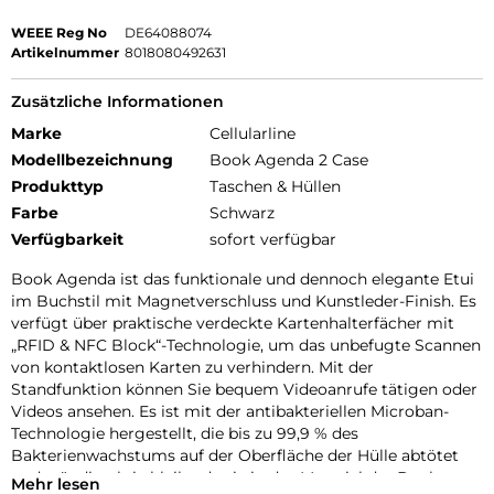
WEEE Reg No
DE64088074
Artikelnummer
8018080492631
Zusätzliche Informationen
Marke
Cellularline
Modellbezeichnung
Book Agenda 2 Case
Produkttyp
Taschen & Hüllen
Farbe
Schwarz
Verfügbarkeit
sofort verfügbar
Book Agenda ist das funktionale und dennoch elegante Etui
im Buchstil mit Magnetverschluss und Kunstleder-Finish. Es
verfügt über praktische verdeckte Kartenhalterfächer mit
„RFID & NFC Block“-Technologie, um das unbefugte Scannen
von kontaktlosen Karten zu verhindern. Mit der
Standfunktion können Sie bequem Videoanrufe tätigen oder
Videos ansehen. Es ist mit der antibakteriellen Microban-
Technologie hergestellt, die bis zu 99,9 % des
Bakterienwachstums auf der Oberfläche der Hülle abtötet
und ständig aktiv bleibt, da sie in das Material der Book
Mehr lesen