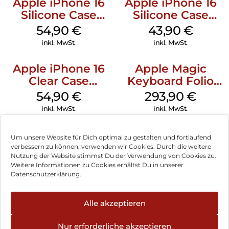
Apple iPhone 16
Apple iPhone 16
Silicone Case
Silicone Case
MagSafe Black
MagSafe Plum
54,90
€
43,90
€
inkl. MwSt.
inkl. MwSt.
Apple iPhone 16
Apple Magic
Clear Case
Keyboard Folio
MagSafe
iPad 10.9″ (10.Gen.)
54,90
€
293,90
€
Transparent
Weiß
inkl. MwSt.
inkl. MwSt.
Um unsere Website für Dich optimal zu gestalten und fortlaufend
verbessern zu können, verwenden wir Cookies. Durch die weitere
Nutzung der Website stimmst Du der Verwendung von Cookies zu.
Impressum
Weitere Informationen zu Cookies erhältst Du in unserer
Datenschutzerklärung.
AGB
Datenschutz
Alle akzeptieren
Vertrag widerrufen
Nur erforderliche akzeptieren