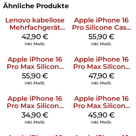
Ähnliche Produkte
Lenovo kabellose
Apple iPhone 16
Mehrfachgerät
Pro Silicone Case
Luna Grey
MagSafe Stone
42,90
€
55,90
€
Gray
inkl. MwSt.
inkl. MwSt.
Apple iPhone 16
Apple iPhone 16
Pro Max Silicone
Pro Max Silicone
Case MagSafe
Case MagSafe
55,90
€
47,90
€
Stone Gray
Black
inkl. MwSt.
inkl. MwSt.
Apple iPhone 16
Apple iPhone 16
Pro Max Silicone
Pro Max Silicone
Case MagSafe
Case MagSafe
34,90
€
45,90
€
Denim
Ultramarine
inkl. MwSt.
inkl. MwSt.