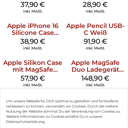
MagSafe Lake
MagSafe Black
37,90
€
28,90
€
Green
inkl. MwSt.
inkl. MwSt.
Apple iPhone 16
Apple Pencil USB-
Silicone Case
C Weiß
MagSafe
38,90
€
91,90
€
Ultramarine
inkl. MwSt.
inkl. MwSt.
Apple Silikon Case
Apple MagSafe
mit MagSafe
Duo Ladegerät
iPhone 14 Pro
Weiß
57,90
€
148,90
€
(PRODUCT)RED
inkl. MwSt.
inkl. MwSt.
Um unsere Website für Dich optimal zu gestalten und fortlaufend
verbessern zu können, verwenden wir Cookies. Durch die weitere
Nutzung der Website stimmst Du der Verwendung von Cookies zu.
Impressum
Weitere Informationen zu Cookies erhältst Du in unserer
Datenschutzerklärung.
AGB