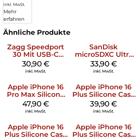
inkl. MwSt.
Mehr
erfahren
Ähnliche Produkte
Zagg Speedport
SanDisk
30 Mit USB-C
microSDXC Ultra
Kabel Weiß
128 GB + Adapter
30,90
€
33,90
€
Mobile
inkl. MwSt.
inkl. MwSt.
Apple iPhone 16
Apple iPhone 16
Pro Max Silicone
Plus Silicone Case
Case MagSafe
MagSafe Plum
47,90
€
39,90
€
Black
inkl. MwSt.
inkl. MwSt.
Apple iPhone 16
Apple iPhone 16
Plus Silicone Case
Plus Silicone Case