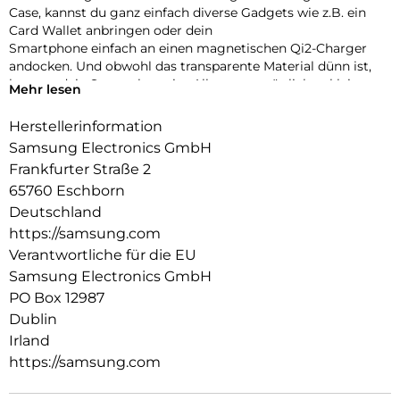
Case, kannst du ganz einfach diverse Gadgets wie z.B. ein
Card Wallet anbringen oder dein
Smartphone einfach an einen magnetischen Qi2-Charger
andocken. Und obwohl das transparente Material dünn ist,
kann es dein Smartphone im Alltag vor möglichen kleineren
Mehr lesen
Schäden schützen.
Herstellerinformation
Samsung Electronics GmbH
Frankfurter Straße 2
65760 Eschborn
Deutschland
https://samsung.com
Verantwortliche für die EU
Samsung Electronics GmbH
PO Box 12987
Dublin
Irland
https://samsung.com