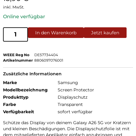
inkl. MwSt.
Online verfügbar
In den Warenkorb
Jetzt kaufen
WEEE Reg No
DE57734404
Artikelnummer
8806097076001
Zusätzliche Informationen
Marke
Samsung
Modellbezeichnung
Screen Protector
Produkttyp
Displayschutz
Farbe
Transparent
Verfügbarkeit
sofort verfügbar
Schütze das Display von deinem Galaxy A26 5G vor Kratzern
und kleinen Beschädigungen. Die Displayschutzfolie ist mit
dem mitgelieferten Applikator einfach anzubringen und