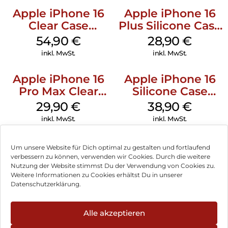
Apple iPhone 16
Apple iPhone 16
Clear Case
Plus Silicone Case
MagSafe
MagSafe Black
54,90
€
28,90
€
Transparent
inkl. MwSt.
inkl. MwSt.
Apple iPhone 16
Apple iPhone 16
Pro Max Clear
Silicone Case
Case MagSafe
MagSafe
29,90
€
38,90
€
Transparent
Ultramarine
inkl. MwSt.
inkl. MwSt.
Um unsere Website für Dich optimal zu gestalten und fortlaufend
verbessern zu können, verwenden wir Cookies. Durch die weitere
Nutzung der Website stimmst Du der Verwendung von Cookies zu.
Impressum
Weitere Informationen zu Cookies erhältst Du in unserer
Datenschutzerklärung.
AGB
Datenschutz
Alle akzeptieren