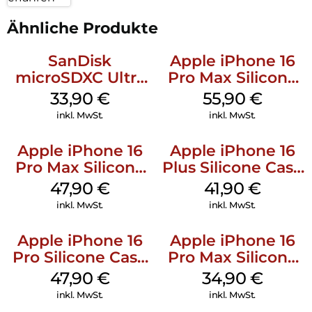
Ähnliche Produkte
SanDisk
Apple iPhone 16
microSDXC Ultra
Pro Max Silicone
128 GB + Adapter
Case MagSafe
33,90
€
55,90
€
Mobile
Stone Gray
inkl. MwSt.
inkl. MwSt.
Apple iPhone 16
Apple iPhone 16
Pro Max Silicone
Plus Silicone Case
Case MagSafe
MagSafe Stone
47,90
€
41,90
€
Black
Gray
inkl. MwSt.
inkl. MwSt.
Apple iPhone 16
Apple iPhone 16
Pro Silicone Case
Pro Max Silicone
MagSafe Denim
Case MagSafe
47,90
€
34,90
€
Denim
inkl. MwSt.
inkl. MwSt.