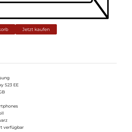
korb
Jetzt kaufen
sung
xy S23 EE
GB
B
rtphones
oll
arz
rt verfügbar