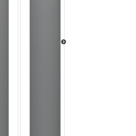
Samsung Knox schützt Smartp
vertrauliche Daten sicher blei
Das Rundum-Paket für mobiles
Ausgestattet mit der Knox Suit
und wird während der gesamt
Sicherheit versorgt. Somit biet
Umsetzung deiner Mobilitätsst
Die Zukunft im Fokus:
Unsere Ressourcen sind begrenz
steckt in der Galaxy S23-Serie
Umverpackung aus 100% recyce
Farbstoffe2 eingesetzt. Zu ei
uns auch, dass unsere Geräte 
Aluminum und CorningGorilla G
dafür, dass dein Galaxy S23-S
deiner Seite bleiben kann. Zusä
unser Update-Versprechen von
Jahre Security Updates.