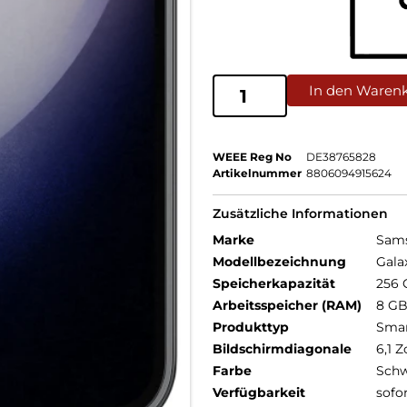
In den Waren
WEEE Reg No
DE38765828
Artikelnummer
8806094915624
Zusätzliche Informationen
Marke
Sam
Modellbezeichnung
Gala
Speicherkapazität
256 
Arbeitsspeicher (RAM)
8 G
Produkttyp
Sma
Bildschirmdiagonale
6,1 Z
Farbe
Schw
Verfügbarkeit
sofo