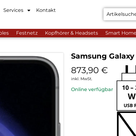
Services
Kontakt
bles
Festnetz
Kopfhörer & Headsets
Smart Hom
Samsung Galaxy 
873,90
€
inkl. MwSt.
Online verfügbar