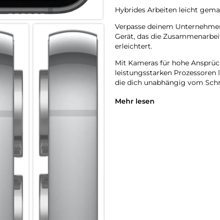
Hybrides Arbeiten leicht gema
Verpasse deinem Unternehmen
Gerät, das die Zusammenarbei
erleichtert.
Mit Kameras für hohe Ansprüc
leistungsstarken Prozessoren 
die dich unabhängig vom Schre
In den verschiedensten Teams
Mehr lesen
Informationen – ganz gleich, 
speziell dafür entwickelt, um 
Serie arbeiten nahtlos mit d
Display wechselst. Führe inter
gemacht werden, während du 
Erfinde dein Unternehmen neu
Ob Hybrid, Remote oder Frontl
Sharing. Statte dein Team mit
und schnell Aufgaben gemeins
Unternehmen dank der Sharing