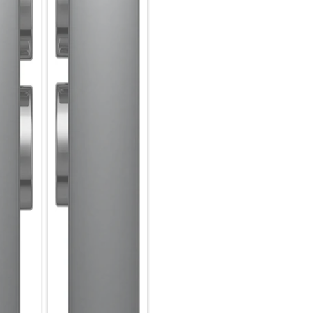
Dein Smartphone und dein PC 
Fange eine Aufgabe auf dem 
Ende. Mit der „Link toWindows
Smartphone begonnen hast, na
deinem Desktop aus auf Nachr
Hybride Meetings inklusive Liv
Meetings finden so ganz einfa
Pen Notizen machen, die bis z
die Video-Konferenz startet, k
dein Team alles zusammen an
Hybride Zusammenarbeit mit 
Mit der „Mobile Camera Share“
Kamera deines Smartphones i
Notizen auf dem Bildschirm 
Echtzeitschutz für mobile Arbe
Deine Business-Geräte können 
mit passgenauen Lösungen und