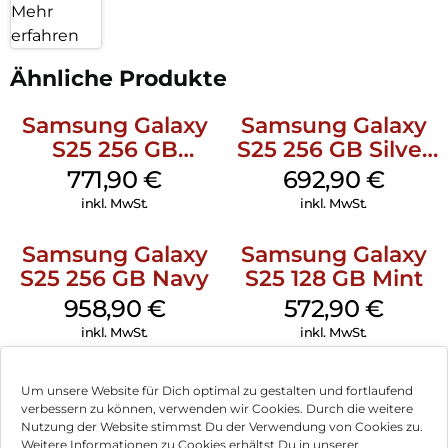
Mehr
erfahren
Ähnliche Produkte
Samsung Galaxy
Samsung Galaxy
S25 256 GB
S25 256 GB Silver
Icyblue
Shadow
771,90
€
692,90
€
inkl. MwSt.
inkl. MwSt.
Samsung Galaxy
Samsung Galaxy
S25 256 GB Navy
S25 128 GB Mint
958,90
€
572,90
€
inkl. MwSt.
inkl. MwSt.
Samsung Galaxy
Nothing Phone
Um unsere Website für Dich optimal zu gestalten und fortlaufend
S25 128 GB
(3a) 256 GB Black
verbessern zu können, verwenden wir Cookies. Durch die weitere
Icyblue
Nutzung der Website stimmst Du der Verwendung von Cookies zu.
898,90
€
378,90
€
Weitere Informationen zu Cookies erhältst Du in unserer