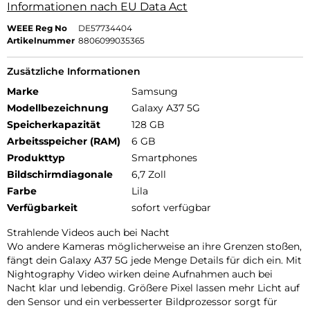
Informationen nach EU Data Act
WEEE Reg No
DE57734404
Artikelnummer
8806099035365
Zusätzliche Informationen
Marke
Samsung
Modellbezeichnung
Galaxy A37 5G
Speicherkapazität
128 GB
Arbeitsspeicher (RAM)
6 GB
Produkttyp
Smartphones
Bildschirmdiagonale
6,7 Zoll
Farbe
Lila
Verfügbarkeit
sofort verfügbar
Strahlende Videos auch bei Nacht
Wo andere Kameras möglicherweise an ihre Grenzen stoßen,
fängt dein Galaxy A37 5G jede Menge Details für dich ein. Mit
Nightography Video wirken deine Aufnahmen auch bei
Nacht klar und lebendig. Größere Pixel lassen mehr Licht auf
den Sensor und ein verbesserter Bildprozessor sorgt für