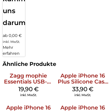
uns
darum!
ab 0,00 €
inkl. MwSt.
Mehr
erfahren
Ähnliche Produkte
Zagg mophie
Apple iPhone 16
Essentials USB-C-
Plus Silicone Case
20W Charger PD
MagSafe Lake
19,90
€
33,90
€
Weiß
Green
inkl. MwSt.
inkl. MwSt.
Apple iPhone 16
Apple iPhone 16