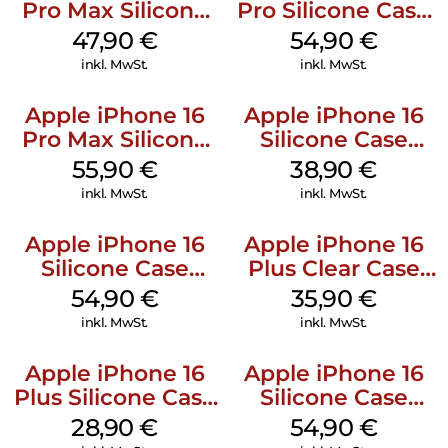
Pro Max Silicone
Pro Silicone Case
Case MagSafe
MagSafe Black
47,90
€
54,90
€
Black
inkl. MwSt.
inkl. MwSt.
Apple iPhone 16
Apple iPhone 16
Pro Max Silicone
Silicone Case
Case MagSafe
MagSafe
55,90
€
38,90
€
Stone Gray
Ultramarine
inkl. MwSt.
inkl. MwSt.
Apple iPhone 16
Apple iPhone 16
Silicone Case
Plus Clear Case
MagSafe Black
MagSafe
54,90
€
35,90
€
Transparent
inkl. MwSt.
inkl. MwSt.
Apple iPhone 16
Apple iPhone 16
Plus Silicone Case
Silicone Case
MagSafe Black
MagSafe Lake
28,90
€
54,90
€
Green