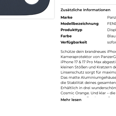
Zusätzliche Informationen
Marke
Panz
Modellbezeichnung
FEND
Produkttyp
Disp
Farbe
Blau
Verfügbarkeit
sofo
Schütze dein brandneues iPho
Kameraprotektor von PanzerGlas
iPhone 17 & 17 Pro Max abgest
kleinen Stößen und Kratzern de
Linsenschutz sorgt für maxim
Das matte Aluminiumgehäuse s
die Stabilität deines gesamten
Erhältlich in drei wunderschö
Cosmic Orange. Und klar – die I
abgestimmte Fender von Panze
Mehr lesen
Kameraschutz – echt stark, ech
Der Global Recycled Standard 