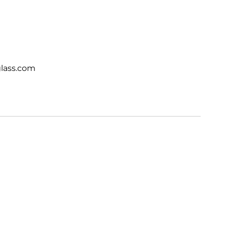
Materialien definiert, z.B. in Bezug auf
e Inhaltsstoffe und Umweltauswirkungen.
lass.com