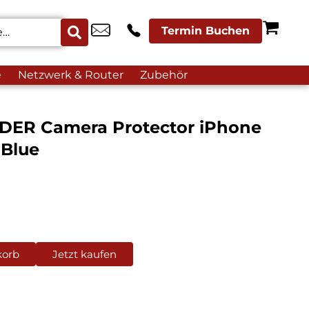
Termin Buchen
e
Netzwerk & Router
Zubehör
DER Camera Protector iPhone
 Blue
korb
Jetzt kaufen