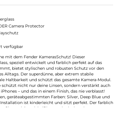
erglass
ER Camera Protector
layschutz
rt verfügbar
ne mit dem Fender KamerasSchutz! Dieser
s, speziell entwickelt und farblich perfekt auf das
immt, bietet stylischen und robusten Schutz vor den
s Alltags. Der superdünne, aber extrem stabile
ale Haltbarkeit und schützt das gesamte Kamera-Modul.
chützt nicht nur deine Linsen, sondern verstärkt auch
 iPhones – und das in einem Finish, das nie verblasst!
nen, geräteabgestimmten Farben: Silver, Deep Blue und
nstallation ist kinderleicht und sitzt perfekt. Der farblich
rGlass schützt dein iPhone mit einzigartigem
t du.
(GRS) = Die GRS ist eine internationale Produktnorm,