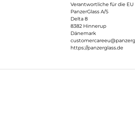
die Anforderungen an recycelte 
Verantwortliche für die EU
Rückverfolgbarkeit, chemisch
PanzerGlass A/S
Delta 8
8382 Hinnerup
Dänemark
customercareeu@panzerg
https://panzerglass.de