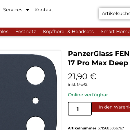
Services
Kontakt
bles
Festnetz
Kopfhörer & Headsets
Smart Hom
PanzerGlass FEN
17 Pro Max Deep
21,90
€
inkl. MwSt.
Online verfügbar
In den Waren
Artikelnummer
5715685036767