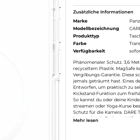
Zusätzliche Informationen
Marke
Panz
Modellbezeichnung
CARE
Produkttyp
Tasc
Farbe
Tran
Verfügbarkeit
sofo
Phänomenaler Schutz. 3,6 Meter
recyceltem Plastik. MagSafe k
Vergilbungs-Garantie. Diese sc
jemals geträumt hast. Eines de
Entworfen, um praktisch zu sein
Kickstand-Funktion zum freihän
So kannst du oder deine Kinder
streamen oder Yoga-Kurse bes
Schutz für die Kamera. DARE 
internationale Tech- und Lifes
Mehr lesen
hergestellt und von Mode-, Ku
um Menschen und die Welt, in 
Selbstdarstellung. Wir kümme