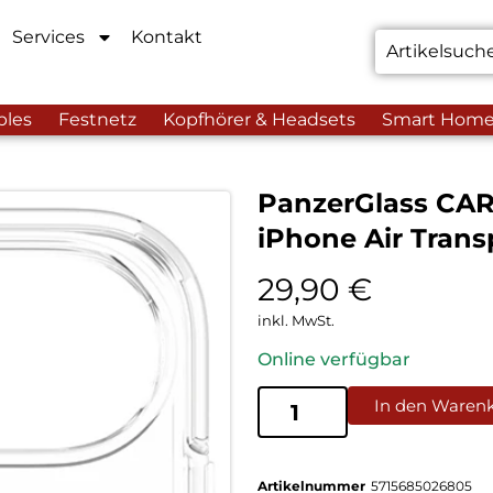
Services
Kontakt
bles
Festnetz
Kopfhörer & Headsets
Smart Hom
PanzerGlass CAR
iPhone Air Trans
29,90
€
inkl. MwSt.
Online verfügbar
In den Waren
Artikelnummer
5715685026805