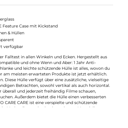
erglass
 Feature Case mit Kickstand
hen & Hüllen
sparent
rt verfügbar
 Falltest in allen Winkeln und Ecken. Hergestellt aus
ompatible und ohne Wenn und Aber: 1 Jahr Anti-
hlanke und leichte schützende Hülle ist alles, wovon du
r am meisten erwarteten Produkte ist jetzt erhältlich.
. Diese Hülle verfügt über eine zusätzliche, vielseitige
digen Betrachten, sowohl vertikal als auch horizontal.
 überall und jederzeit freihändig Filme schauen,
uchen. Außerdem bietet die Hülle einen verbesserten
TO CARE CARE ist eine verspielte und schützende
tyle-Marke, die aus den hochwertigsten Materialien
nst- und Musiktrends beeinflusst wird. Wir kümmern uns
der wir leben. Wir legen Wert auf Nachhaltigkeit und
rn uns um Technik und die Lebensdauer von Technik.