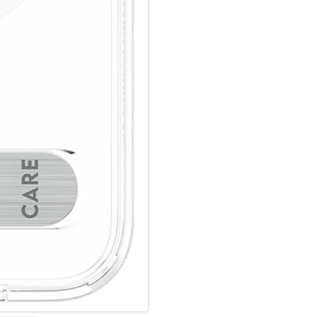
Verwandle dein Handy in ein st
dich um sie sorgst.