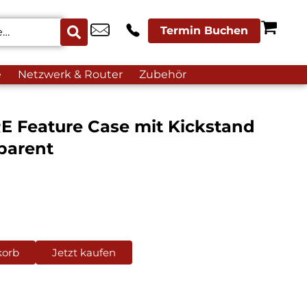
Termin Buchen
e
Netzwerk & Router
Zubehör
E Feature Case mit Kickstand
parent
korb
Jetzt kaufen