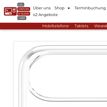
Über uns
Shop
Terminbuchung
o2 Angebote
Mobiltelefone
Tablets
Weara