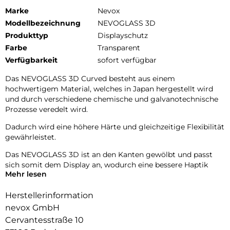
Marke
Nevox
Modellbezeichnung
NEVOGLASS 3D
Produkttyp
Displayschutz
Farbe
Transparent
Verfügbarkeit
sofort verfügbar
Das NEVOGLASS 3D Curved besteht aus einem
hochwertigem Material, welches in Japan hergestellt wird
und durch verschiedene chemische und galvanotechnische
Prozesse veredelt wird.
Dadurch wird eine höhere Härte und gleichzeitige Flexibilität
gewährleistet.
Das NEVOGLASS 3D ist an den Kanten gewölbt und passt
sich somit dem Display an, wodurch eine bessere Haptik
Mehr lesen
erzielt.
Durch die Umformungen wird das komplette Display
Herstellerinformation
zuverlässig geschützt.
nevox GmbH
Cervantesstraße 10
9H Härtegrad