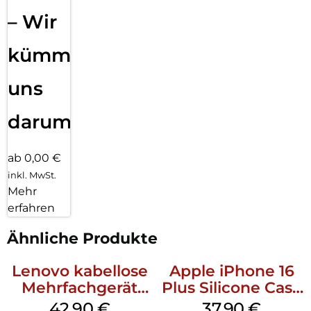
– Wir
kümmern
uns
darum!
ab 0,00 €
inkl. MwSt.
Mehr
erfahren
Ähnliche Produkte
Lenovo kabellose
Apple iPhone 16
Mehrfachgerät
Plus Silicone Case
Luna Grey
MagSafe Lake
42,90
€
37,90
€