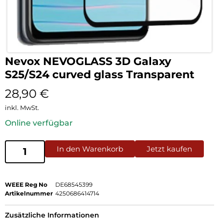
Nevox NEVOGLASS 3D Galaxy
S25/S24 curved glass Transparent
28,90
€
inkl. MwSt.
Online verfügbar
In den Warenkorb
Jetzt kaufen
WEEE Reg No
DE68545399
Artikelnummer
4250686414714
Zusätzliche Informationen