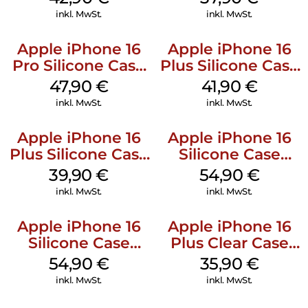
Green
inkl. MwSt.
inkl. MwSt.
Apple iPhone 16
Apple iPhone 16
Pro Silicone Case
Plus Silicone Case
MagSafe Denim
MagSafe Stone
47,90
€
41,90
€
Gray
inkl. MwSt.
inkl. MwSt.
Apple iPhone 16
Apple iPhone 16
Plus Silicone Case
Silicone Case
MagSafe Plum
MagSafe Black
39,90
€
54,90
€
inkl. MwSt.
inkl. MwSt.
Apple iPhone 16
Apple iPhone 16
Silicone Case
Plus Clear Case
MagSafe Lake
MagSafe
54,90
€
35,90
€
Green
Transparent
inkl. MwSt.
inkl. MwSt.