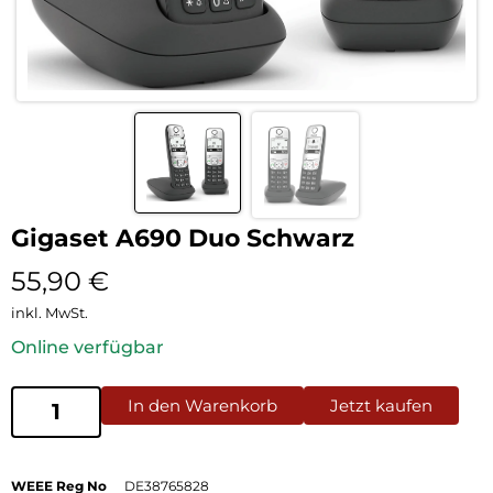
Gigaset A690 Duo Schwarz
55,90
€
inkl. MwSt.
Online verfügbar
In den Warenkorb
Jetzt kaufen
WEEE Reg No
DE38765828