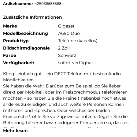
Artikelnummer
4250366855684
Zusätzliche Informationen
Marke
Gigaset
Modellbezeichnung
A690 Duo
Produkttyp
Telefone (kabellos)
Bildschirmdiagonale
2 Zoll
Farbe
Schwarz
Verfügbarkeit
sofort verfügbar
Klingt einfach gut – ein DECT Telefon mit besten Audio-
Möglichkeiten
Sie haben die Wahl: Darüber zum Beispiel, ob Sie lieber
direkt per Mobilteil oder im Freisprechmodus telefonieren
möchten – so haben Sie die Freiheit nebenbei noch etwas
anderes zu erledigen und auch weitere Personen können
mithören und -sprechen. Oder welches der beiden
Freisprech-Profile Sie vorzugsweise nutzen: Regeln Sie die
Betonung höherer bzw. niedrigerer Frequenzen so, dass es
für Sie angenehm ist. Wie auch immer Sie sich entscheiden –
Mehr lesen
Sie können sich auf perfekte Sprachqualität verlassen!