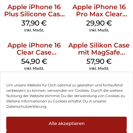
Apple iPhone 16
Apple iPhone 16
Plus Silicone Case
Pro Max Clear
MagSafe Lake
Case MagSafe
37,90
€
29,90
€
Green
Transparent
inkl. MwSt.
inkl. MwSt.
Apple iPhone 16
Apple Silikon Case
Clear Case
mit MagSafe
MagSafe
iPhone 14 Pro
54,90
€
57,90
€
Transparent
(PRODUCT)RED
inkl. MwSt.
inkl. MwSt.
Um unsere Website für Dich optimal zu gestalten und fortlaufend
verbessern zu können, verwenden wir Cookies. Durch die weitere
Nutzung der Website stimmst Du der Verwendung von Cookies zu.
Impressum
Weitere Informationen zu Cookies erhältst Du in unserer
Datenschutzerklärung.
AGB
Datenschutz
Alle akzeptieren