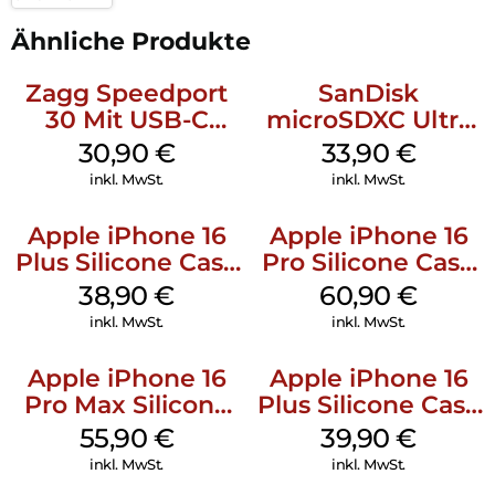
Ähnliche Produkte
Zagg Speedport
SanDisk
30 Mit USB-C
microSDXC Ultra
Kabel Weiß
128 GB + Adapter
30,90
€
33,90
€
Mobile
inkl. MwSt.
inkl. MwSt.
Apple iPhone 16
Apple iPhone 16
Plus Silicone Case
Pro Silicone Case
MagSafe Denim
MagSafe Stone
38,90
€
60,90
€
Gray
inkl. MwSt.
inkl. MwSt.
Apple iPhone 16
Apple iPhone 16
Pro Max Silicone
Plus Silicone Case
Case MagSafe
MagSafe Plum
55,90
€
39,90
€
Stone Gray
inkl. MwSt.
inkl. MwSt.