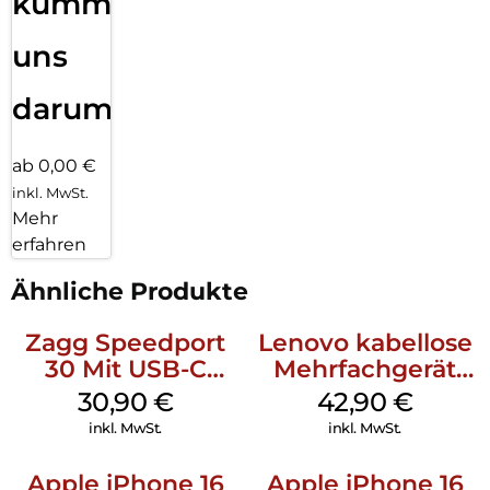
kümmern
uns
darum!
ab 0,00 €
inkl. MwSt.
Mehr
erfahren
Ähnliche Produkte
Zagg Speedport
Lenovo kabellose
30 Mit USB-C
Mehrfachgerät
Kabel Weiß
Luna Grey
30,90
€
42,90
€
inkl. MwSt.
inkl. MwSt.
Apple iPhone 16
Apple iPhone 16