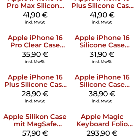
Pro Max Silicone
Plus Silicone Case
Case MagSafe
MagSafe Stone
41,90
€
41,90
€
Ultramarine
Gray
inkl. MwSt.
inkl. MwSt.
Apple iPhone 16
Apple iPhone 16
Pro Clear Case
Silicone Case
MagSafe
MagSafe Fuchsia
35,90
€
31,90
€
Transparent
inkl. MwSt.
inkl. MwSt.
Apple iPhone 16
Apple iPhone 16
Plus Silicone Case
Silicone Case
MagSafe Black
MagSafe
28,90
€
38,90
€
Ultramarine
inkl. MwSt.
inkl. MwSt.
Apple Silikon Case
Apple Magic
mit MagSafe
Keyboard Folio
iPhone 14 Pro
iPad 10.9″ (10.Gen.)
57,90
€
293,90
€