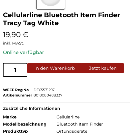
Cellularline Bluetooth Item Finder
Tracy Tag White
19,90
€
inkl. MwSt.
Online verfügbar
In den Warenkorb
Jetzt kaufen
WEEE Reg No
DE65571297
Artikelnummer
8018080488337
Zusätzliche Informationen
Marke
Cellularline
Modellbezeichnung
Bluetooth Item Finder
Produkttyp
Ortungsgeräte