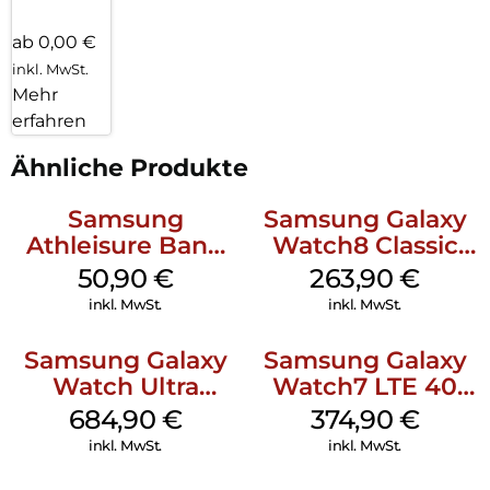
ab 0,00 €
inkl. MwSt.
Mehr
erfahren
Ähnliche Produkte
Samsung
Samsung Galaxy
Athleisure Band
Watch8 Classic
(M/L) Galaxy
White
50,90
€
263,90
€
Watch8/Watch8
inkl. MwSt.
inkl. MwSt.
Classic Green
Samsung Galaxy
Samsung Galaxy
Watch Ultra
Watch7 LTE 40
Titanium White
mm Cream
684,90
€
374,90
€
inkl. MwSt.
inkl. MwSt.