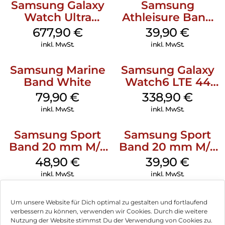
Samsung Galaxy
Samsung
Watch Ultra
Athleisure Band
Titanium Gray
M/L Galaxy
677,90
€
39,90
€
Watch7 Silver
inkl. MwSt.
inkl. MwSt.
Samsung Marine
Samsung Galaxy
Band White
Watch6 LTE 44
mm Graphite
79,90
€
338,90
€
inkl. MwSt.
inkl. MwSt.
Samsung Sport
Samsung Sport
Band 20 mm M/L
Band 20 mm M/L
Galaxy Watch
Galaxy Watch4
48,90
€
39,90
€
Series Silber
Serie Graphite
inkl. MwSt.
inkl. MwSt.
Um unsere Website für Dich optimal zu gestalten und fortlaufend
verbessern zu können, verwenden wir Cookies. Durch die weitere
Nutzung der Website stimmst Du der Verwendung von Cookies zu.