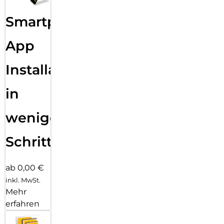
Sende eine Textnachricht, nimm einen Anruf an, hör Musik,
Smartphone
verwende Siri und erhalte Mitteilungen. Die Series 11 (GPS)
funktioniert mit deinem iPhone und im WLAN, damit du in
Verbindung bleibst.
App
Installation
in
wenigen
Schritten
ab 0,00 €
inkl. MwSt.
Mehr
erfahren