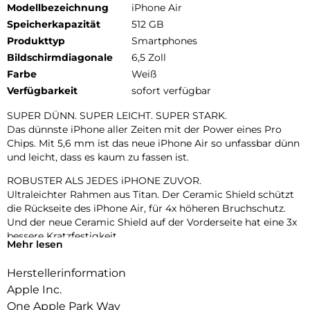
Modellbezeichnung
iPhone Air
Speicherkapazität
512 GB
Produkttyp
Smartphones
Bildschirmdiagonale
6,5 Zoll
Farbe
Weiß
Verfügbarkeit
sofort verfügbar
SUPER DÜNN. SUPER LEICHT. SUPER STARK.
Das dünnste iPhone aller Zeiten mit der Power eines Pro
Chips. Mit 5,6 mm ist das neue iPhone Air so unfassbar dünn
und leicht, dass es kaum zu fassen ist.
ROBUSTER ALS JEDES iPHONE ZUVOR.
Ultraleichter Rahmen aus Titan. Der Ceramic Shield schützt
die Rückseite des iPhone Air, für 4x höheren Bruchschutz.
Und der neue Ceramic Shield auf der Vorderseite hat eine 3x
bessere Kratzfestigkeit.
Mehr lesen
ZWEI FORTSCHRITTLICHE KAMERAS IN EINER.
Herstellerinformation
48 MP Fusion Kamera-System mit 2x Zoom in optischer
Qualität. Mach einfach perfekte Aufnahmen – direkt von dort,
Apple Inc.
wo du stehst.
One Apple Park Way