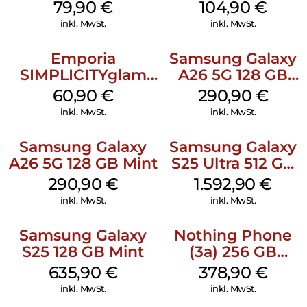
Schwarz
79,90
€
104,90
€
inkl. MwSt.
inkl. MwSt.
Emporia
Samsung Galaxy
SIMPLICITYglam
A26 5G 128 GB
Schwarz
White
60,90
€
290,90
€
inkl. MwSt.
inkl. MwSt.
Samsung Galaxy
Samsung Galaxy
A26 5G 128 GB Mint
S25 Ultra 512 GB
Titanium
290,90
€
1.592,90
€
Silverblue
inkl. MwSt.
inkl. MwSt.
Samsung Galaxy
Nothing Phone
S25 128 GB Mint
(3a) 256 GB
Black
635,90
€
378,90
€
inkl. MwSt.
inkl. MwSt.