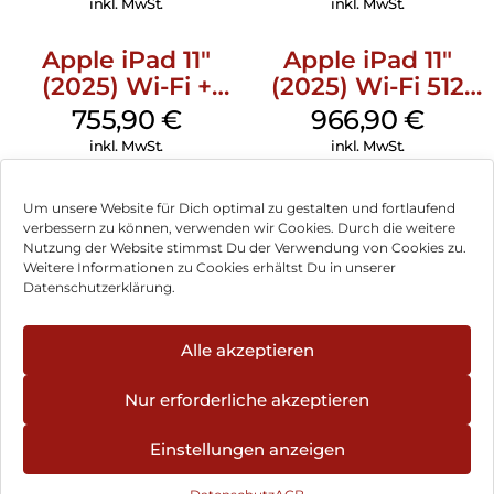
inkl. MwSt.
inkl. MwSt.
Apple iPad 11″
Apple iPad 11″
(2025) Wi-Fi +
(2025) Wi-Fi 512
Cellular 256 GB
GB Gelb
755,90
€
966,90
€
Pink
inkl. MwSt.
inkl. MwSt.
Um unsere Website für Dich optimal zu gestalten und fortlaufend
verbessern zu können, verwenden wir Cookies. Durch die weitere
Nutzung der Website stimmst Du der Verwendung von Cookies zu.
Impressum
Weitere Informationen zu Cookies erhältst Du in unserer
Datenschutzerklärung.
AGB
Datenschutz
Alle akzeptieren
Vertrag widerrufen
Nur erforderliche akzeptieren
Hinweis zur Batterieentsorgung
Einstellungen anzeigen
Newsletter