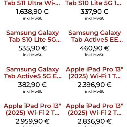
Tab S11 Ultra Wi-Fi
Tab S10 Lite 5G 128
512 GB Gray
GB Gray
1.638,90
€
337,90
€
inkl. MwSt.
inkl. MwSt.
Samsung Galaxy
Samsung Galaxy
Tab S10 Lite 5G
Tab Active5 EE
256 GB Gray
Wi-Fi 128 GB black
535,90
€
460,90
€
inkl. MwSt.
inkl. MwSt.
Samsung Galaxy
Apple iPad Pro 13″
Tab Active5 5G EE
(2025) Wi-Fi 1 TB
128 GB Black
Standardglas
382,90
€
2.396,90
€
Space Schwarz
inkl. MwSt.
inkl. MwSt.
Apple iPad Pro 13″
Apple iPad Pro 13″
(2025) Wi-Fi 2 TB
(2025) Wi-Fi 2 TB
Nanotexturglas
Standardglas
2.959,90
€
2.836,90
€
Space Schwarz
Space Schwarz