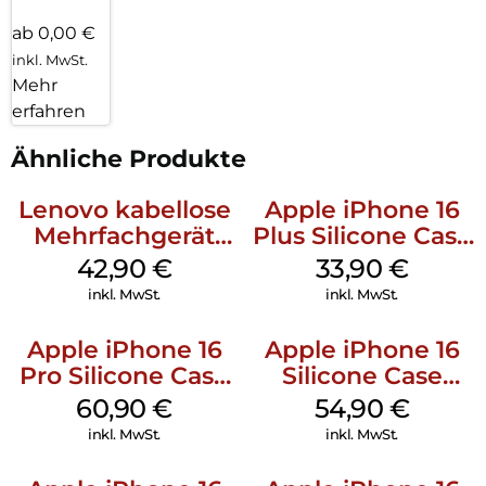
ab 0,00 €
inkl. MwSt.
Mehr
erfahren
Ähnliche Produkte
Lenovo kabellose
Apple iPhone 16
Mehrfachgerät
Plus Silicone Case
Luna Grey
MagSafe Lake
42,90
€
33,90
€
Green
inkl. MwSt.
inkl. MwSt.
Apple iPhone 16
Apple iPhone 16
Pro Silicone Case
Silicone Case
MagSafe Stone
MagSafe Lake
60,90
€
54,90
€
Gray
Green
inkl. MwSt.
inkl. MwSt.