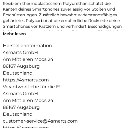
flexiblem thermoplastischem Polyurethan schützt die
Kanten deines Smartphones zuverlässig vor Stößen und
Erschütterungen. Zusätzlich bewahrt widerstandsfähiges
gehärtetes Polycarbonat die empfindliche Rückseite deine
Smartphones vor Kratzern und verhindert Beschädigungen
bei Stürzen oder unabsichtlichem Fallenlassen. Die Hülle ist
Mehr lesen
so konzipiert, dass sie sogar wiederholte Stürze übersteht,
ohne zu brechen.
Herstellerinformation
Integrierte Aufpralldämpfer absorbieren Stürze und
4smarts GmbH
Erschütterungen:
Am Mittleren Moos 24
Dank der integrierten Stoßabsorber kannst du dich darauf
86167 Augsburg
verlassen, dass dein Smartphone bei unvorhergesehenen
Stößen oder Erschütterungen optimal geschützt ist. Egal ob
Deutschland
es dir aus der Hand oder vom Tisch fällt oder in deiner
https://4smarts.com
Tasche hin und her geworfen wird. Das Dämpfungssystem
Verantwortliche für die EU
absorbiert die auftretende Energie beim Aufprall und schützt
4smarts GmbH
so die empfindlichen Ecken deines Smartphones zuverlässig
Am Mittleren Moos 24
vor Beschädigungen.
Erhöhter Rand für verbesserten Kantenschutz und
86167 Augsburg
angenehme Haptik:
Deutschland
Das durchdachte Design mit den erhöhten Rändern schützt
customer-service@4smarts.com
die Seiten des Displays vor Kratzern und Absplitterungen, die
https://4smarts.com