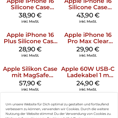
Apple iPhone 16
Apple iPhone 16
Silicone Case
Silicone Case
MagSafe
MagSafe Plum
38,90
€
43,90
€
Ultramarine
inkl. MwSt.
inkl. MwSt.
Apple iPhone 16
Apple iPhone 16
Plus Silicone Case
Pro Max Clear
MagSafe Black
Case MagSafe
28,90
€
29,90
€
Transparent
inkl. MwSt.
inkl. MwSt.
Apple Silikon Case
Apple 60W USB-C
mit MagSafe
Ladekabel 1 m
iPhone 14 Pro
Weiß
57,90
€
24,90
€
(PRODUCT)RED
inkl. MwSt.
inkl. MwSt.
Um unsere Website für Dich optimal zu gestalten und fortlaufend
verbessern zu können, verwenden wir Cookies. Durch die weitere
Nutzung der Website stimmst Du der Verwendung von Cookies zu.