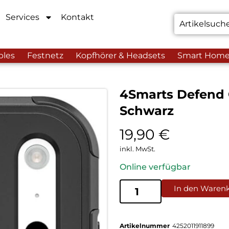
Services
Kontakt
bles
Festnetz
Kopfhörer & Headsets
Smart Hom
4Smarts Defend 
Schwarz
19,90
€
inkl. MwSt.
Online verfügbar
In den Waren
Artikelnummer
4252011911899