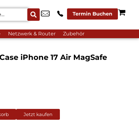
Termin Buchen
e
Netzwerk & Router
Zubehör
Case iPhone 17 Air MagSafe
korb
Jetzt kaufen