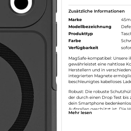
Zusätzliche Informationen
Marke
4Sm
Modellbezeichnung
Defe
Produkttyp
Tasc
Farbe
Schw
Verfügbarkeit
sofo
MagSafe-kompatibel: Unsere iP
gewährleistet eine nahtlose K
Herstellern und in verschiede
integrierten Magnete ermöglic
beschleunigtes kabelloses Lad
Robust: Die robuste Schutzhüll
der durch einen Drop Test bis z
dein Smartphone bedenkenlos 
Aufprallen geschützt ist. Die H
Mehr lesen
Kratzern und Beschädigungen
Rundumschutz: Unser iPhone Ai
Mit verstärkten Kanten schützt