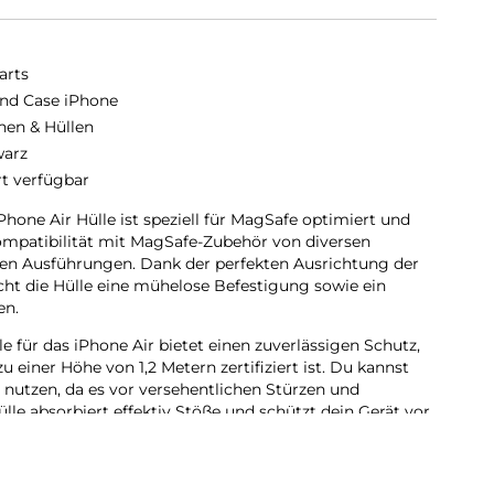
arts
nd Case iPhone
hen & Hüllen
arz
rt verfügbar
hone Air Hülle ist speziell für MagSafe optimiert und
ompatibilität mit MagSafe-Zubehör von diversen
nen Ausführungen. Dank der perfekten Ausrichtung der
ht die Hülle eine mühelose Befestigung sowie ein
en.
e für das iPhone Air bietet einen zuverlässigen Schutz,
u einer Höhe von 1,2 Metern zertifiziert ist. Du kannst
nutzen, da es vor versehentlichen Stürzen und
ülle absorbiert effektiv Stöße und schützt dein Gerät vor
.
r Case bietet einen optimalen Schutz für dein Gerät.
 es das Display und die Kamera effektiv vor Kratzern