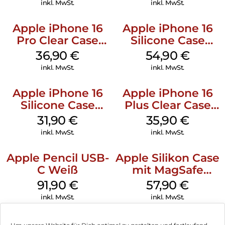
inkl. MwSt.
inkl. MwSt.
Apple iPhone 16
Apple iPhone 16
Pro Clear Case
Silicone Case
MagSafe
MagSafe Black
36,90
€
54,90
€
Transparent
inkl. MwSt.
inkl. MwSt.
Apple iPhone 16
Apple iPhone 16
Silicone Case
Plus Clear Case
MagSafe Fuchsia
MagSafe
31,90
€
35,90
€
Transparent
inkl. MwSt.
inkl. MwSt.
Apple Pencil USB-
Apple Silikon Case
C Weiß
mit MagSafe
iPhone 14 Pro
91,90
€
57,90
€
(PRODUCT)RED
inkl. MwSt.
inkl. MwSt.