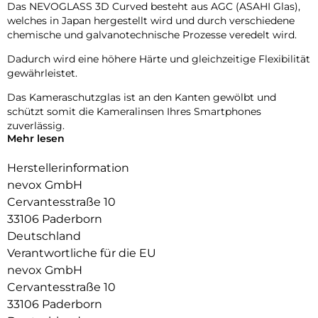
Das NEVOGLASS 3D Curved besteht aus AGC (ASAHI Glas),
welches in Japan hergestellt wird und durch verschiedene
chemische und galvanotechnische Prozesse veredelt wird.
Dadurch wird eine höhere Härte und gleichzeitige Flexibilität
gewährleistet.
Das Kameraschutzglas ist an den Kanten gewölbt und
schützt somit die Kameralinsen Ihres Smartphones
zuverlässig.
Mehr lesen
Die Fotoqualität wird nicht beeinträchtigt, zusätzlich
schützen Sie die Linsen vor Staubablagerungen in den
Herstellerinformation
Zwischenräumen.
nevox GmbH
Cervantesstraße 10
9H Härtegrad
Resistent gegen Kratzer
33106 Paderborn
Fettabweisende Beschichtung
Deutschland
Verantwortliche für die EU
nevox GmbH
Cervantesstraße 10
33106 Paderborn