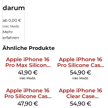
darum!
ab 0,00 €
inkl. MwSt.
Mehr
erfahren
Ähnliche Produkte
Apple iPhone 16
Apple iPhone 16
Pro Max Silicone
Pro Silicone Case
Case MagSafe
MagSafe Black
41,90
€
54,90
€
Ultramarine
inkl. MwSt.
inkl. MwSt.
Apple iPhone 16
Apple iPhone 16
Pro Silicone Case
Clear Case
MagSafe Denim
MagSafe
47,90
€
54,90
€
Transparent