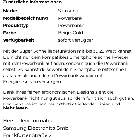
Zusätzliche Informationen
Marke
Samsung
Modellbezeichnung
Powerbank
Produkttyp
Powerbanks
Farbe
Beige, Gold
Verfügbarkeit
sofort verfügbar
Mit der Super Schnellladefunktion mit bis zu 25 Watt kannst
Du nicht nur dein kompatibles Smartphone schnell wieder
mit der Powerbank aufladen, sondern auch die Powerbank
selbst. So kannst du sowohl dein Smartphone blitzschnell
aufladen als auch deine Powerbank wieder mit
Energiereserven versorgen.
Dank ihres feinen ergonomischen Designs sieht die
Powerbank nicht nur gut aus, sondern fühlt sich auch gut an.
Das Gehäuse ist von der Ästhetik fließender Linien und
Mehr lesen
weicher Kanten geprägt, was für viel Tragekomfort auch im
Alltag sorgt.
Herstellerinformation
Mit dem Dual Port kannst du bis zu zwei Geräte gleichzeitig
Samsung Electronics GmbH
aufladen, sodass sie schnell wieder einsatzbereit sind.
Frankfurter Straße 2