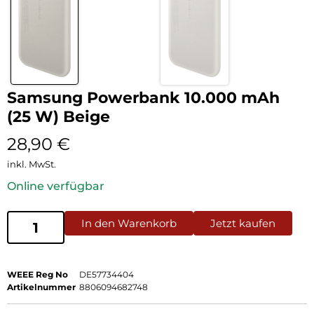
Samsung Powerbank 10.000 mAh
(25 W) Beige
28,90
€
inkl. MwSt.
Online verfügbar
In den Warenkorb
Jetzt kaufen
WEEE Reg No
DE57734404
Artikelnummer
8806094682748