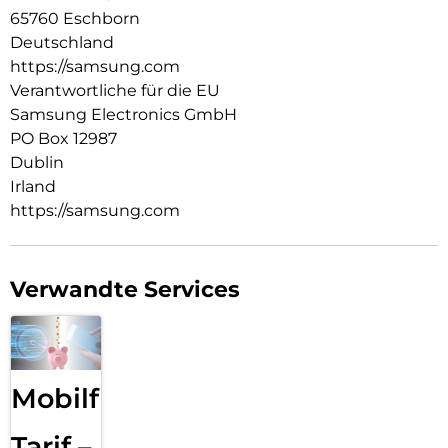
65760 Eschborn
Auch mit anderen Geräten kompatibel: Mit der Powerbank
kannst du verschiedene Geräte wie z. B. dein Smartphone,
Deutschland
dein Tablet und das Ladeetui deiner Galaxy Buds bequem
https://samsung.com
aufladen.
Verantwortliche für die EU
Samsung Electronics GmbH
PO Box 12987
Dublin
Irland
https://samsung.com
Verwandte Services
Mobilfunk
Tarif –