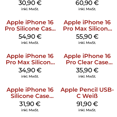
Kabel Weiß
MagSafe Stone
30,90
€
60,90
€
Gray
inkl. MwSt.
inkl. MwSt.
Apple iPhone 16
Apple iPhone 16
Pro Silicone Case
Pro Max Silicone
MagSafe Black
Case MagSafe
54,90
€
55,90
€
Stone Gray
inkl. MwSt.
inkl. MwSt.
Apple iPhone 16
Apple iPhone 16
Pro Max Silicone
Pro Clear Case
Case MagSafe
MagSafe
34,90
€
35,90
€
Denim
Transparent
inkl. MwSt.
inkl. MwSt.
Apple iPhone 16
Apple Pencil USB-
Silicone Case
C Weiß
MagSafe Fuchsia
31,90
€
91,90
€
inkl. MwSt.
inkl. MwSt.