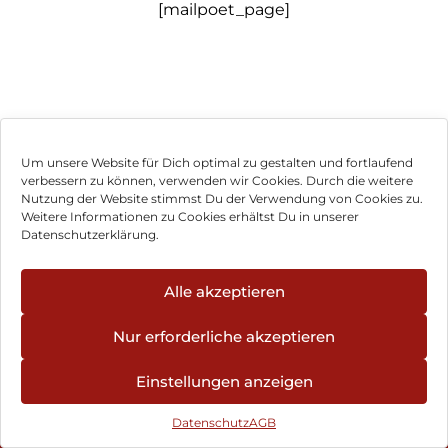
[mailpoet_page]
Um unsere Website für Dich optimal zu gestalten und fortlaufend
verbessern zu können, verwenden wir Cookies. Durch die weitere
Nutzung der Website stimmst Du der Verwendung von Cookies zu.
Impressum
Weitere Informationen zu Cookies erhältst Du in unserer
Datenschutzerklärung.
AGB
Datenschutz
Alle akzeptieren
Vertrag widerrufen
Nur erforderliche akzeptieren
Hinweis zur Batterieentsorgung
Einstellungen anzeigen
Newsletter
Datenschutz
AGB
©
2026
, Brodos AG – All Rights Reserved.