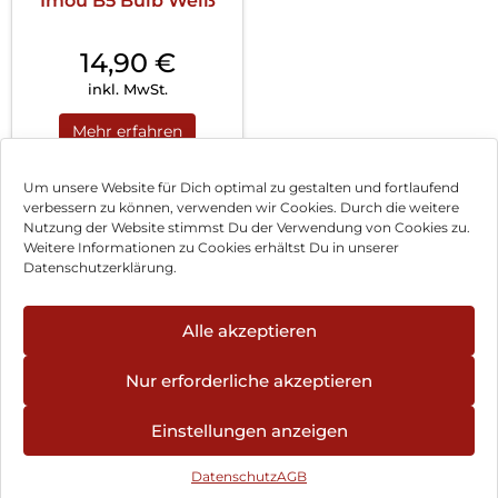
Imou B5 Bulb Weiß
14,90
€
inkl. MwSt.
Mehr erfahren
Um unsere Website für Dich optimal zu gestalten und fortlaufend
verbessern zu können, verwenden wir Cookies. Durch die weitere
Nutzung der Website stimmst Du der Verwendung von Cookies zu.
Impressum
Weitere Informationen zu Cookies erhältst Du in unserer
Datenschutzerklärung.
AGB
Datenschutz
Alle akzeptieren
Vertrag widerrufen
Nur erforderliche akzeptieren
Hinweis zur Batterieentsorgung
Einstellungen anzeigen
Newsletter
Datenschutz
AGB
©
2026
, Brodos AG – All Rights Reserved.