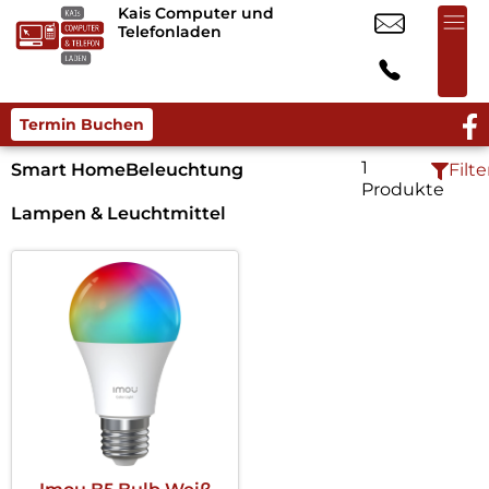
Kais Computer und
Telefonladen
Termin Buchen
1
Smart Home
Beleuchtung
Filte
Produkte
Lampen & Leuchtmittel